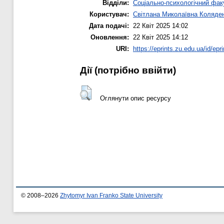
Відділи:
Соціально-психологічний фак
Користувач:
Світлана Миколаївна Коляде
Дата подачі:
22 Квіт 2025 14:02
Оновлення:
22 Квіт 2025 14:12
URI:
https://eprints.zu.edu.ua/id/epr
Дії ​​(потрібно ввійти)
Оглянути опис ресурсу
© 2008–2026
Zhytomyr Ivan Franko State University