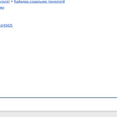
ультет
>
Кафедра соціальних технологій
нко
int/43425