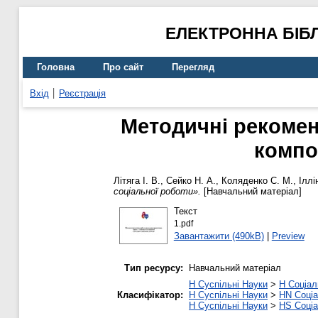
ЕЛЕКТРОННА БІБ
Головна
Про сайт
Перегляд
Вхід
Реєстрація
Методичні рекомен
компо
Літяга І. В.
,
Сейко Н. А.
,
Коляденко С. М.
,
Іллі
соціальної роботи».
[Навчальний матеріал]
Текст
1.pdf
Завантажити (490kB)
|
Preview
Тип ресурсу:
Навчальний матеріал
H Суспільні Науки
>
H Соціал
Класифікатор:
H Суспільні Науки
>
HN Соціа
H Суспільні Науки
>
HS Соціа