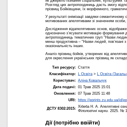
як джерело пізнання соціальних, культурних т
Розгляд цих антропоодиниць дасть змогу відпо
прізвищ Бойківщини, їх морфемного, граматичн
У результаті онімізації завдяки семантичному
мотивованих апелятивами зі значенням особи, 
Дослідження відапелятивних основ, відображе
однозначно зʼясувати мотивацію формування де
антропоодиниць тематичних груп "Назви людин
менш продуктивна ‒ "Назви людей, повʼязані з
оказіональність інших.
Аналіз прізвищ бойків, утворених від апелятив
для окреслення українських прізвищ як складов
Тип ресурсу:
Стаття
Класифікатор:
L Освіта
>
L Освіта (Загаль
Користувач:
Аліна Ковальчук
Дата подачі:
01 Трав 2025 15:01
Оновлення:
07 Трав 2025 11:48
URI:
https://eprints.zu.edu.ua/id/e
Хібеба Н. А.
Апелятивні озн
ДСТУ 8302:2015:
Філологічні науки
. 2025. № 
Дії ​​(потрібно ввійти)