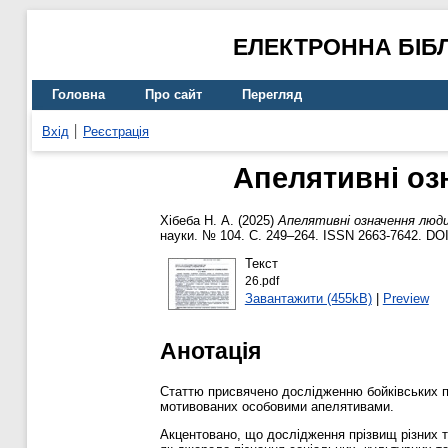
ЕЛЕКТРОННА БІБ
Головна
Про сайт
Перегляд
Вхід
Реєстрація
Апелятивні оз
Хібеба Н. А.
(2025)
Апелятивні означення люди
науки. № 104. С. 249–264. ISSN 2663-7642. DO
Текст
26.pdf
Завантажити (455kB)
|
Preview
Анотація
Статтю присвячено дослідженню бойківських пр
мотивованих особовими апелятивами.
Акцентовано, що дослідження прізвищ різних т