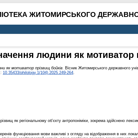
ЛІОТЕКА ЖИТОМИРСЬКОГО ДЕРЖАВНО
начення людини як мотиватор 
ни як мотиватор прізвищ бойків.
Вісник Житомирського державного уніве
I:
10.35433/philology.1(104).2025.249-264
.
ізвищ як регіональному об’єкту антропоніміки, зокрема здійснено лексик
еренів функціювання мови важливі з огляду на відображення в них локал