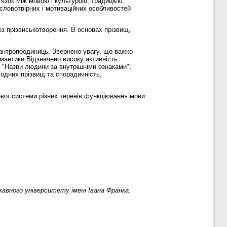
ʼязок між мовою і культурою, традицією.
словотвірних і мотиваційних особливостей
з прізвиськотворення. В основах прізвищ,
антропоодиниць. Звернено увагу, що важко
емантики Відзначено високу активність
 "Назви людини за внутрішніми ознаками";
 одних прізвищ та спорадичність,
евої системи різних теренів функціювання мови
авного університету імені Івана Франка.