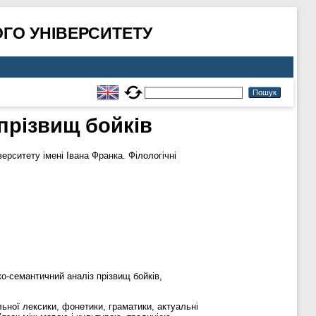
ГО УНІВЕРСИТЕТУ
прізвищ бойків
рситету імені Івана Франка. Філологічні
о-семантичний аналіз прізвищ бойків,
ьної лексики, фонетики, граматики, актуальні