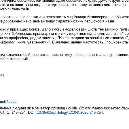
а етнічних особливостей мовців, адже особливо яскраво демонструють зв
вісти на запитання щодо походження та розвитку, лексико-семантичних, 
ого складу та ін.
 словотворенню апелятиви переходять у прізвища безпосередньо або чере
відображено найрізноманітнішу характеристику першоносія назви.
них у прізвищах бойків, дало змогу змоделювати шість тематичних груп 
яких бойківських прізвищ, які могли утворитися від апелятивів різної с
и за професією, родом занять", "Назви людини за зовнішніми ознаками",
 міфологічними уявленнями". Виявлено значну частотність і поширеність
них означень осіб, розгортає перспективу порівняльного аналізу прізвищ
ої антропонімії.
не)
print/43538
ачення людини як мотиватор прізвищ бойків.
Вісник Житомирського держ
104. С. 249–264. DOI:
10.35433/philology.1(104).2025.249-264
.