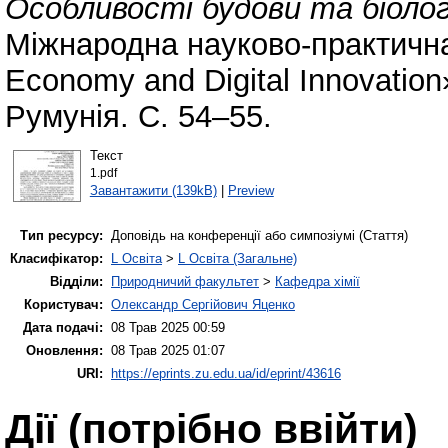
Особливості будови та біологі
Міжнародна науково-практичн
Economy and Digital Innovation
Румунія. С. 54–55.
Текст
1.pdf
Завантажити (139kB)
|
Preview
Тип ресурсу:
Доповідь на конференції або симпозіумі (Стаття)
Класифікатор:
L Освіта
>
L Освіта (Загальне)
Відділи:
Природничий факультет
>
Кафедра хімії
Користувач:
Олександр Сергійович Яценко
Дата подачі:
08 Трав 2025 00:59
Оновлення:
08 Трав 2025 01:07
URI:
https://eprints.zu.edu.ua/id/eprint/43616
Дії ​​(потрібно ввійти)