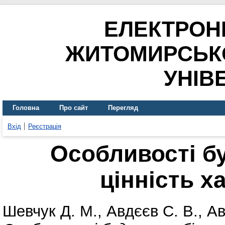
ЕЛЕКТРОН
ЖИТОМИРСЬК
УНІВ
Головна
Про сайт
Перегляд
Вхід
Реєстрація
Особливості бу
цінність х
Шевчук Д. М.
,
Авдєєв С. В.
,
Ав