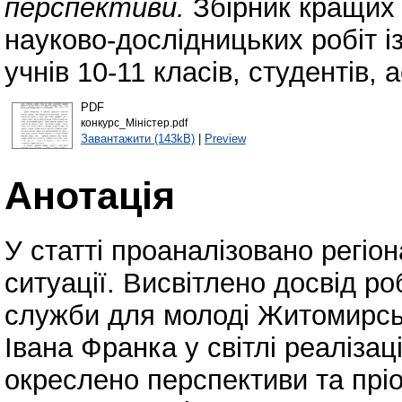
перспективи.
Збірник кращих 
науково-дослідницьких робіт і
учнів 10-11 класів, студентів, 
PDF
конкурс_Міністер.pdf
Завантажити (143kB)
|
Preview
Анотація
У статті проаналізовано регіо
ситуації. Висвітлено досвід р
служби для молоді Житомирськ
Івана Франка у світлі реалізаці
окреслено перспективи та прі