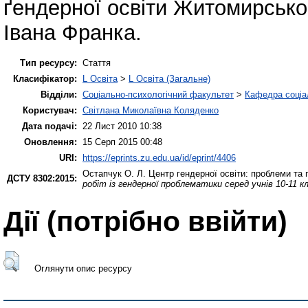
ґендерної освіти Житомирськог
Івана Франка.
Тип ресурсу:
Стаття
Класифікатор:
L Освіта
>
L Освіта (Загальне)
Відділи:
Соціально-психологічний факультет
>
Кафедра соціа
Користувач:
Світлана Миколаївна Коляденко
Дата подачі:
22 Лист 2010 10:38
Оновлення:
15 Серп 2015 00:48
URI:
https://eprints.zu.edu.ua/id/eprint/4406
Остапчук О. Л.
Центр гендерної освіти: проблеми та
ДСТУ 8302:2015:
робіт із гендерної проблематики серед учнів 10-11 к
Дії ​​(потрібно ввійти)
Оглянути опис ресурсу