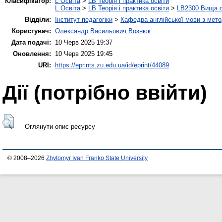
Класифікатор:
L Освіта
>
LB Теорія і практика освіти
L Освіта
>
LB Теорія і практика освіти
>
LB2300 Вища о
Відділи:
Інститут педагогіки
>
Кафедра англійської мови з мето
Користувач:
Олександр Васильович Вознюк
Дата подачі:
10 Черв 2025 19:37
Оновлення:
10 Черв 2025 19:45
URI:
https://eprints.zu.edu.ua/id/eprint/44089
Дії ​​(потрібно ввійти)
Оглянути опис ресурсу
© 2008–2026
Zhytomyr Ivan Franko State University