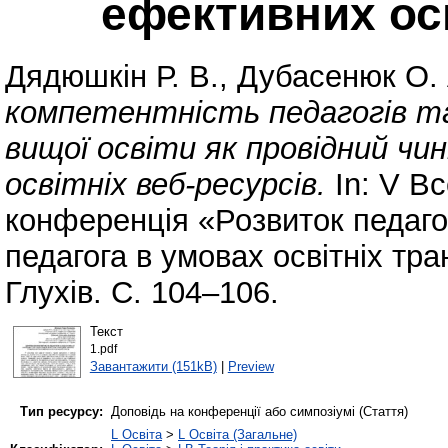
ефективних осв
Дядюшкін Р. В.
,
Дубасенюк О. 
компетентність педагогів та 
вищої освіти як провідний ч
освітніх веб-ресурсів.
In: V В
конференція «Розвиток педаго
педагога в умовах освітніх тра
Глухів. С. 104–106.
Текст
1.pdf
Завантажити (151kB)
|
Preview
Тип ресурсу:
Доповідь на конференції або симпозіумі (Стаття)
L Освіта
>
L Освіта (Загальне)