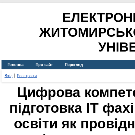
ЕЛЕКТРОН
ЖИТОМИРСЬК
УНІВ
Головна
Про сайт
Перегляд
Вхід
Реєстрація
Цифрова компете
підготовка IT фах
освіти як провід