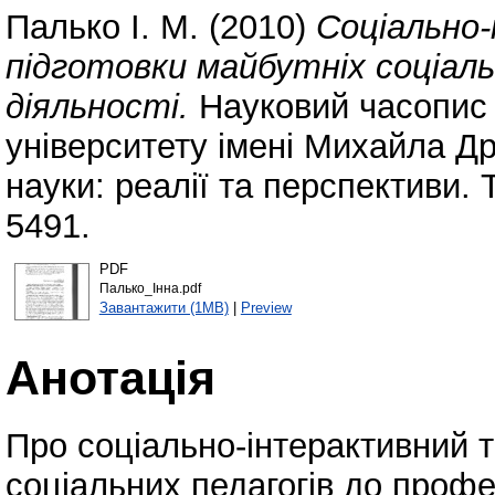
Палько І. М.
(2010)
Соціально
підготовки майбутніх соціаль
діяльності.
Науковий часопис 
університету імені Михайла Др
науки: реалії та перспективи. 
5491.
PDF
Палько_Інна.pdf
Завантажити (1MB)
|
Preview
Анотація
Про соціально-інтерактивний т
соціальних педагогів до профес