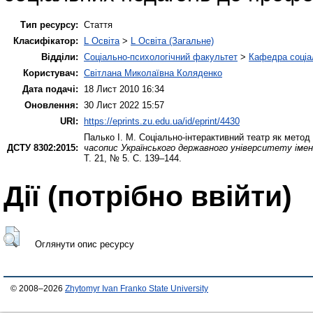
Тип ресурсу:
Стаття
Класифікатор:
L Освіта
>
L Освіта (Загальне)
Відділи:
Соціально-психологічний факультет
>
Кафедра соціа
Користувач:
Світлана Миколаївна Коляденко
Дата подачі:
18 Лист 2010 16:34
Оновлення:
30 Лист 2022 15:57
URI:
https://eprints.zu.edu.ua/id/eprint/4430
Палько І. М.
Соціально-інтерактивний театр як метод 
ДСТУ 8302:2015:
часопис Українського державного університету імені
Т. 21, № 5. С. 139–144.
Дії ​​(потрібно ввійти)
Оглянути опис ресурсу
© 2008–2026
Zhytomyr Ivan Franko State University