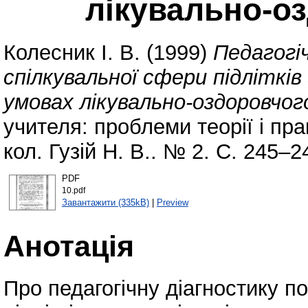
лікувально-о
Колесник І. В.
(1999)
Педагогі
спілкувальної сфери підлітків
умовах лікувально-оздоровчог
учителя: проблеми теорії і пра
кол. Гузій Н. В.. № 2. С. 245–2
PDF
10.pdf
Завантажити (335kB)
|
Preview
Анотація
Про педагогічну діагностику 