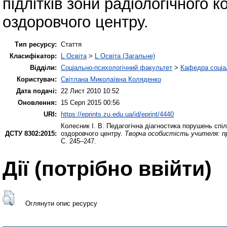
підлітків зони радіологічного 
оздоровчого центру.
Тип ресурсу:
Стаття
Класифікатор:
L Освіта
>
L Освіта (Загальне)
Відділи:
Соціально-психологічний факультет
>
Кафедра соціа
Користувач:
Світлана Миколаївна Коляденко
Дата подачі:
22 Лист 2010 10:52
Оновлення:
15 Серп 2015 00:56
URI:
https://eprints.zu.edu.ua/id/eprint/4440
Колесник І. В.
Педагогічна діагностика порушень спіл
ДСТУ 8302:2015:
оздоровчого центру.
Творча особистість учителя: про
С. 245–247.
Дії ​​(потрібно ввійти)
Оглянути опис ресурсу