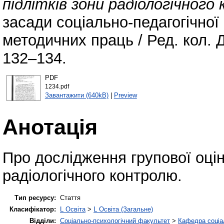
підлітків зони радіологічного
засади соціально-педагогічної 
методичних праць / Ред. кол. Ду
132–134.
PDF
1234.pdf
Завантажити (640kB)
|
Preview
Анотація
Про дослідження групової оцінк
радіологічного контролю.
Тип ресурсу:
Стаття
Класифікатор:
L Освіта
>
L Освіта (Загальне)
Відділи:
Соціально-психологічний факультет
>
Кафедра соціа