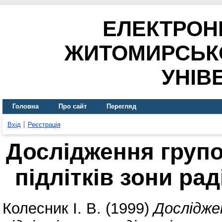
ЕЛЕКТРОН
ЖИТОМИРСЬК
УНІВ
Головна
Про сайт
Перегляд
Вхід
Реєстрація
Дослідження групо
підлітків зони ра
Колесник І. В.
(1999)
Дослідже