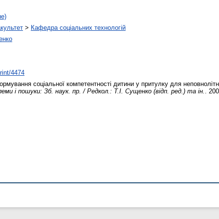
не)
акультет
>
Кафедра соціальних технологій
енко
rint/4474
рмування соціальної компетентності дитини у притулку для неповнолітн
и і пошуки: Зб. наук. пр. / Редкол.: Т.І. Сущенко (відп. ред.) та ін.
. 20