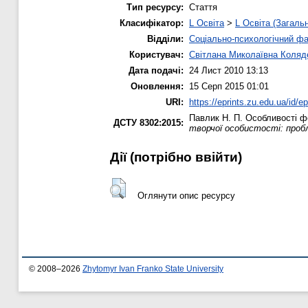
Тип ресурсу:
Стаття
Класифікатор:
L Освіта
>
L Освіта (Загаль
Відділи:
Соціально-психологічний ф
Користувач:
Світлана Миколаївна Коляд
Дата подачі:
24 Лист 2010 13:13
Оновлення:
15 Серп 2015 01:01
URI:
https://eprints.zu.edu.ua/id/ep
Павлик Н. П.
Особливості фо
ДСТУ 8302:2015:
творчої особистості: проблем
Дії ​​(потрібно ввійти)
Оглянути опис ресурсу
© 2008–2026
Zhytomyr Ivan Franko State University