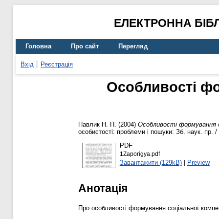
ЕЛЕКТРОННА БІБ
Головна
Про сайт
Перегляд
Вхід
Реєстрація
Особливості фо
Павлик Н. П.
(2004)
Особливості формування с
особистості: проблеми і пошуки: Зб. наук. пр. / 
PDF
1Zaporigya.pdf
Завантажити (129kB)
|
Preview
Анотація
Про особливості формування соціальної компет