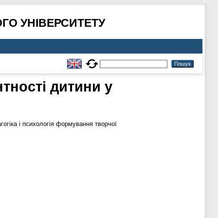
ГО УНІВЕРСИТЕТУ
тності дитини у
огіка і психологія формування творчої