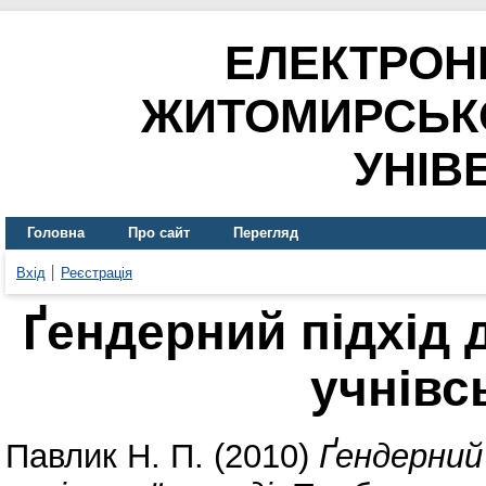
ЕЛЕКТРОН
ЖИТОМИРСЬК
УНІВ
Головна
Про сайт
Перегляд
Вхід
Реєстрація
Ґендерний підхід д
учнівс
Павлик Н. П.
(2010)
Ґендерний 