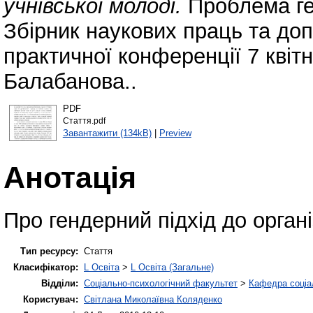
учнівської молоді.
Проблема ге
Збірник наукових праць та доп
практичної конференції 7 квітня
Балабанова..
PDF
Стаття.pdf
Завантажити (134kB)
|
Preview
Анотація
Про гендерний підхід до органі
Тип ресурсу:
Стаття
Класифікатор:
L Освіта
>
L Освіта (Загальне)
Відділи:
Соціально-психологічний факультет
>
Кафедра соціа
Користувач:
Світлана Миколаївна Коляденко