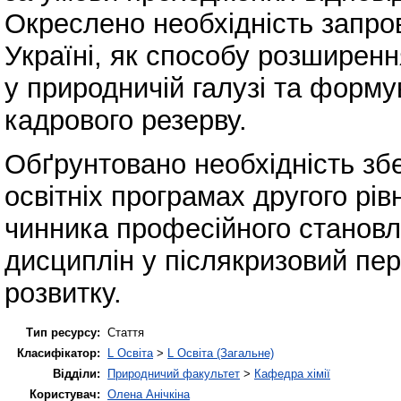
Окреслено необхідність запро
Україні, як способу розширенн
у природничій галузі та форм
кадрового резерву.
Обґрунтовано необхідність зб
освітніх програмах другого рів
чинника професійного становл
дисциплін у післякризовий пер
розвитку.
Тип ресурсу:
Стаття
Класифікатор:
L Освіта
>
L Освіта (Загальне)
Відділи:
Природничий факультет
>
Кафедра хімії
Користувач:
Олена Анічкіна