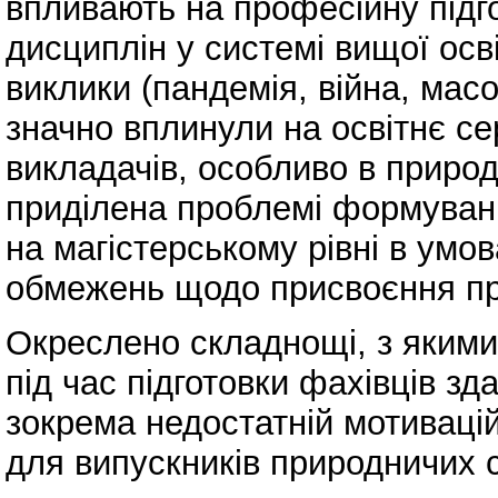
впливають на професійну підг
дисциплін у системі вищої осв
виклики (пандемія, війна, масо
значно вплинули на освітнє с
викладачів, особливо в природн
приділена проблемі формуван
на магістерському рівні в умо
обмежень щодо присвоєння пр
Окреслено складнощі, з якими
під час підготовки фахівців зд
зокрема недостатній мотивацій
для випускників природничих 