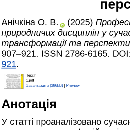
пер
Анічкіна О. В.
(2025)
Професі
природничих дисциплін у суча
трансформації та перспекти
907–921. ISSN 2786-6165. DOI
921
.
Текст
1.pdf
Завантажити (396kB)
|
Preview
Анотація
У статті проаналізовано сучас