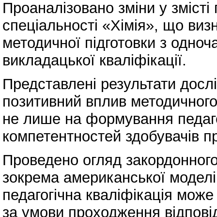
Проаналізовано зміни у змісті 
спеціальності «Хімія», що виз
методичної підготовки з одно
викладацької кваліфікації.
Представлені результати досл
позитивний вплив методичного
не лише на формування педаго
компетентностей здобувачів п
Проведено огляд закордонного 
зокрема американської моделі
педагогічна кваліфікація може
за умови проходження відпові