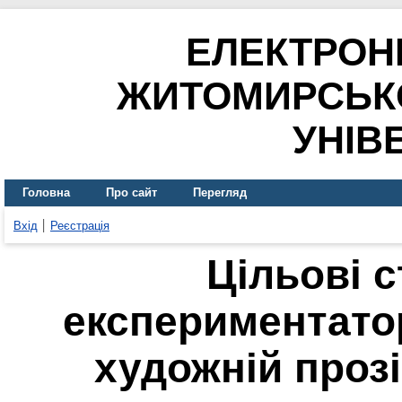
ЕЛЕКТРОН
ЖИТОМИРСЬК
УНІВ
Головна
Про сайт
Перегляд
Вхід
Реєстрація
Цільові с
експериментато
художній прозі