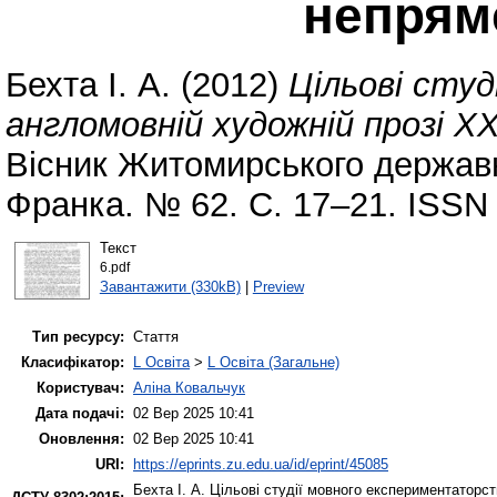
непрям
Бехта І. А.
(2012)
Цільові сту
англомовній художній прозі X
Вісник Житомирського державно
Франка. № 62. С. 17–21. ISSN
Текст
6.pdf
Завантажити (330kB)
|
Preview
Тип ресурсу:
Стаття
Класифікатор:
L Освіта
>
L Освіта (Загальне)
Користувач:
Аліна Ковальчук
Дата подачі:
02 Вер 2025 10:41
Оновлення:
02 Вер 2025 10:41
URI:
https://eprints.zu.edu.ua/id/eprint/45085
Бехта І. А.
Цільові студії мовного експериментаторст