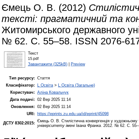
Ємець О. В.
(2012)
Стилістич
тексті: прагматичний та ко
Житомирського державного уні
№ 62. С. 55–58. ISSN 2076-61
Текст
15.pdf
Завантажити (325kB)
|
Preview
Тип ресурсу:
Стаття
Класифікатор:
L Освіта
>
L Освіта (Загальне)
Користувач:
Аліна Ковальчук
Дата подачі:
02 Вер 2025 11:14
Оновлення:
02 Вер 2025 11:14
URI:
https://eprints.zu.edu.ua/id/eprint/45098
Ємець О. В.
Стилістична конвергенція у художньому 
ДСТУ 8302:2015:
університету імені Івана Франка
. 2012. № 62. С. 55–