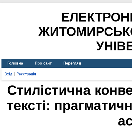
ЕЛЕКТРОН
ЖИТОМИРСЬК
УНІВ
Головна
Про сайт
Перегляд
Вхід
Реєстрація
Стилістична конв
тексті: прагматич
а