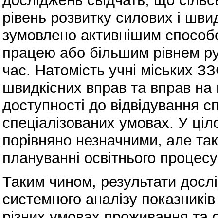
досліджень свідчать, що сіль
рівень розвитку силових і шви
зумовлено активнішим способо
працею або більшим рівнем ру
час. Натомість учні міських З
швидкісних вправ та вправ на 
доступності до відвідування сп
спеціалізованих умовах. У ціло
порівняно незначними, але так
плануванні освітнього процесу
Таким чином, результати досл
системного аналізу показників 
різних умовах проживання та 