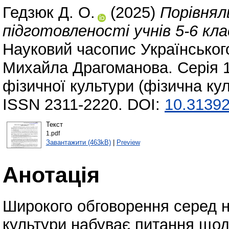
Гедзюк Д. О.
(2025)
Порівняль
підготовленості учнів 5-6 кла
Науковий часопис Українського
Михайла Драгоманова. Серія 1
фізичної культури (фізична кул
ISSN 2311-2220. DOI:
10.31392
Текст
1.pdf
Завантажити (463kB)
|
Preview
Анотація
Широкого обговорення серед на
культури набуває питання щодо