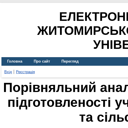
ЕЛЕКТРОН
ЖИТОМИРСЬК
УНІВ
Головна
Про сайт
Перегляд
Вхід
Реєстрація
Порівняльний анал
підготовленості уч
та сіл