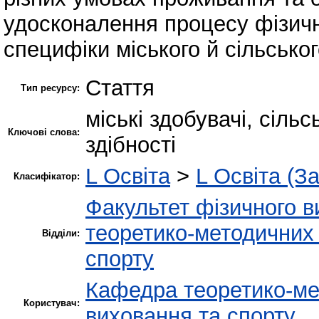
удосконалення процесу фізич
специфіки міського й сільсько
Стаття
Тип ресурсу:
міські здобувачі, сільс
Ключові слова:
здібності
L Освіта
>
L Освіта (З
Класифікатор:
Факультет фізичного в
теоретико-методичних 
Відділи:
спорту
Кафедра теоретико-ме
Користувач:
виховання та спорту