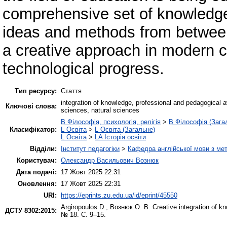
comprehensive set of knowledge,
ideas and methods from between
a creative approach in modern co
technological progress.
Тип ресурсу:
Стаття
integration of knowledge, professional and pedagogical 
Ключові слова:
sciences, natural sciences
B Філософія, психологія, релігія
>
B Філософія (Зага
Класифікатор:
L Освіта
>
L Освіта (Загальне)
L Освіта
>
LA Історія освіти
Відділи:
Інститут педагогіки
>
Кафедра англійської мови з мет
Користувач:
Олександр Васильович Вознюк
Дата подачі:
17 Жовт 2025 22:31
Оновлення:
17 Жовт 2025 22:31
URI:
https://eprints.zu.edu.ua/id/eprint/45550
Argiropoulos D.
,
Вознюк О. В.
Creative integration of 
ДСТУ 8302:2015:
№ 18. С. 9–15.