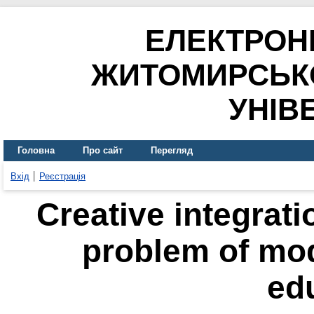
ЕЛЕКТРОН
ЖИТОМИРСЬК
УНІВ
Головна
Про сайт
Перегляд
Вхід
Реєстрація
Creative integrati
problem of mo
ed