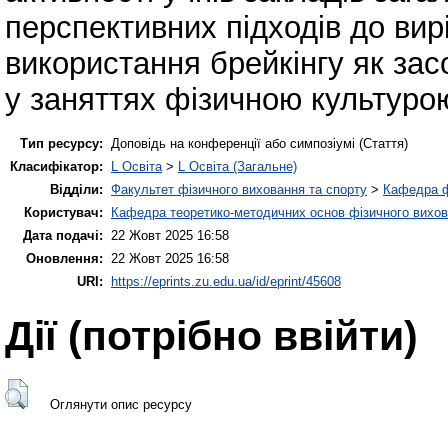
перспективних підходів до вир
використання брейкінгу як зас
у заняттях фізичною культуро
Тип ресурсу:
Доповідь на конференції або симпозіумі (Стаття)
Класифікатор:
L Освіта
>
L Освіта (Загальне)
Відділи:
Факультет фізичного виховання та спорту
>
Кафедра ф
Користувач:
Кафедра теоретико-методичних основ фізичного вихов
Дата подачі:
22 Жовт 2025 16:58
Оновлення:
22 Жовт 2025 16:58
URI:
https://eprints.zu.edu.ua/id/eprint/45608
Дії ​​(потрібно ввійти)
Оглянути опис ресурсу