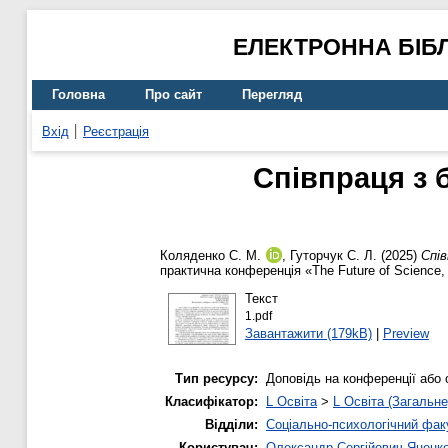
ЕЛЕКТРОННА БІБ
Головна
Про сайт
Перегляд
Вхід
Реєстрація
Співпраця з 
Коляденко С. М.
,
Гуторчук С. Л.
(2025)
Спів
практична конференція «The Future of Science,
Текст
1.pdf
Завантажити (179kB)
|
Preview
Тип ресурсу:
Доповідь на конференції або 
Класифікатор:
L Освіта
>
L Освіта (Загальне
Відділи:
Соціально-психологічний фак
Користувач:
Олександр Сергійович Яценк