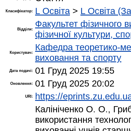
L Освіта
>
L Освіта (З
Класифікатор:
Факультет фізичного в
Відділи:
фізичної культури, сп
Кафедра теоретико-ме
Користувач:
виховання та спорту
01 Груд 2025 19:55
Дата подачі:
01 Груд 2025 20:02
Оновлення:
https://eprints.zu.edu.u
URI:
Калініченко О. О.
,
Гриб
використання технолог
вихованні учнів старш