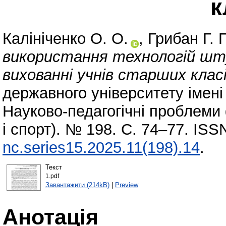
к
Калініченко О. О.
,
Грибан Г. 
використання технологій шт
вихованні учнів старших класі
державного університету імен
Науково-педагогічні проблеми 
і спорт). № 198. С. 74–77. IS
nc.series15.2025.11(198).14
.
Текст
1.pdf
Завантажити (214kB)
|
Preview
Анотація