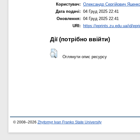
Користувач:
Олександр Сергійович Яценк
Дата подачі:
04 Груд 2025 22:41
Оновлення:
04 Груд 2025 22:41
URI:
https://eprints.zu.edu.ua/id/epr
Дії ​​(потрібно ввійти)
Оглянути опис ресурсу
© 2008–2026
Zhytomyr Ivan Franko State University