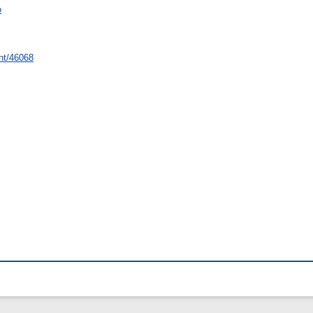
о
int/46068