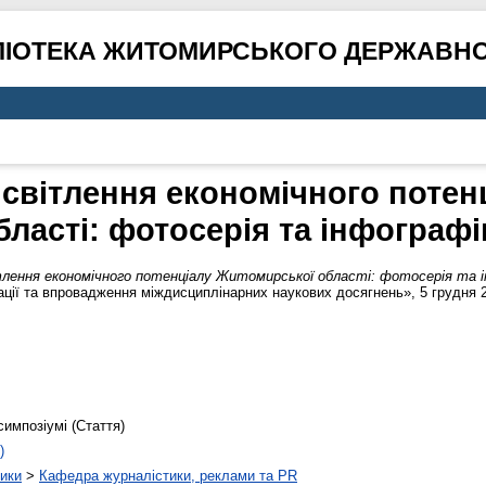
ЛІОТЕКА ЖИТОМИРСЬКОГО ДЕРЖАВНО
исвітлення економічного потен
бласті: фотосерія та інфографі
тлення економічного потенціалу Житомирської області: фотосерія та і
ції та впровадження міждисциплінарних наукових досягнень», 5 грудня 20
симпозіумі (Стаття)
)
тики
>
Кафедра журналістики, реклами та PR