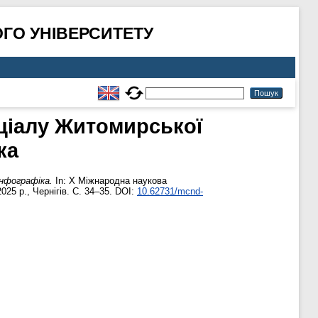
ГО УНІВЕРСИТЕТУ
ціалу Житомирської
ка
нфографіка.
In: X Міжнародна наукова
25 р., Чернігів. С. 34–35. DOI:
10.62731/mcnd-