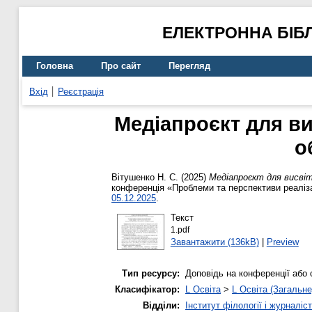
ЕЛЕКТРОННА БІБ
Головна
Про сайт
Перегляд
Вхід
Реєстрація
Медіапроєкт для в
о
Вітушенко Н. С.
(2025)
Медіапроєкт для висві
конференція «Проблеми та перспективи реаліза
05.12.2025
.
Текст
1.pdf
Завантажити (136kB)
|
Preview
Тип ресурсу:
Доповідь на конференції або 
Класифікатор:
L Освіта
>
L Освіта (Загальне
Відділи:
Інститут філології і журналіс