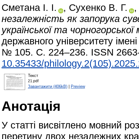
Сметана І. І.
,
Сухенко В. Г.
незалежність як запорука сув
української та чорногорської 
державного університету імені 
№ 105. С. 224–236. ISSN 2663
10.35433/philology.2(105).2025
Текст
21.pdf
Завантажити (406kB)
|
Preview
Анотація
У статті висвітлено мовний роз
перетину двох незалежних кра