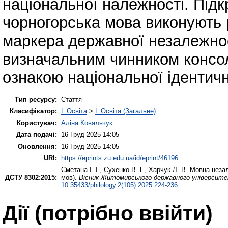
національної належності. Підкр
чорногорська мова виконують р
маркера державної незалежно
визначальним чинником консол
ознакою національної ідентичн
Тип ресурсу:
Стаття
Класифікатор:
L Освіта
>
L Освіта (Загальне)
Користувач:
Аліна Ковальчук
Дата подачі:
16 Груд 2025 14:05
Оновлення:
16 Груд 2025 14:05
URI:
https://eprints.zu.edu.ua/id/eprint/46196
Сметана І. І.
,
Сухенко В. Г.
,
Харчук Л. В.
Мовна незале
ДСТУ 8302:2015:
мов).
Вісник Житомирського державного університету
10.35433/philology.2(105).2025.224-236
.
Дії ​​(потрібно ввійти)