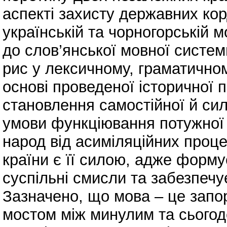
аспекті захисту державних ко
українській та чорногорській м
до слов’янської мовної систем
рис у лексичному, граматично
основі проведеної історичної 
становлення самостійної й си
умови функціювання потужної 
народ від асиміляційних проце
країни є її силою, адже форму
суспільні смисли та забезпечує
Зазначено, що мова – це запор
мостом між минулим та сьогод