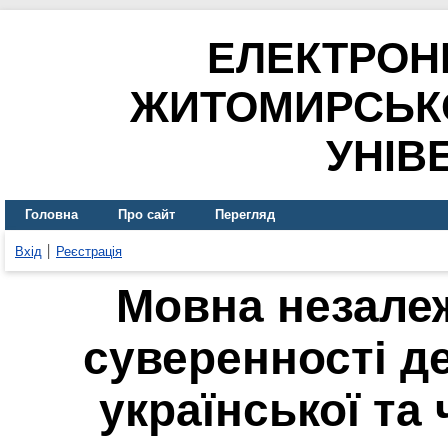
ЕЛЕКТРОН
ЖИТОМИРСЬК
УНІВ
Головна
Про сайт
Перегляд
Вхід
Реєстрація
Мовна незалеж
суверенності д
української та