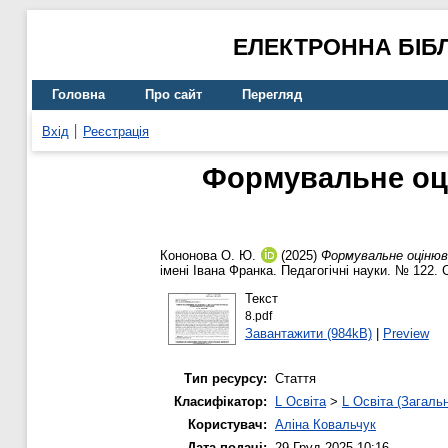
ЕЛЕКТРОННА БІБ
Головна
Про сайт
Перегляд
Вхід
Реєстрація
Формувальне оці
Кононова О. Ю.
(2025)
Формувальне оцінюв
імені Івана Франка. Педагогічні науки. № 122.
Текст
8.pdf
Завантажити (984kB)
|
Preview
Тип ресурсу:
Стаття
Класифікатор:
L Освіта
>
L Освіта (Загаль
Користувач:
Аліна Ковальчук
Дата подачі:
29 Груд 2025 10:16