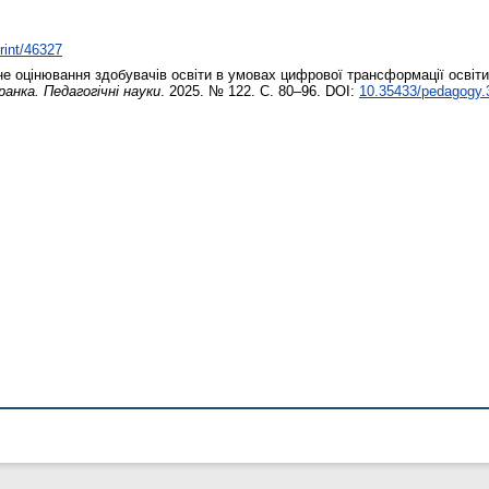
print/46327
 оцінювання здобувачів освіти в умовах цифрової трансформації освіт
анка. Педагогічні науки
. 2025. № 122. С. 80–96. DOI:
10.35433/pedagogy.