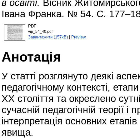
в освіті.
Вісник Житомирського
Івана Франка. № 54. С. 177–1
PDF
vip_54_40.pdf
Завантажити (157kB)
|
Preview
Анотація
У статті розглянуто деякі аспек
педагогічному контексті, етапи 
ХХ століття та окреслено сутн
сучасній педагогічній теорії і 
інтерпретація основних етапів 
явища.