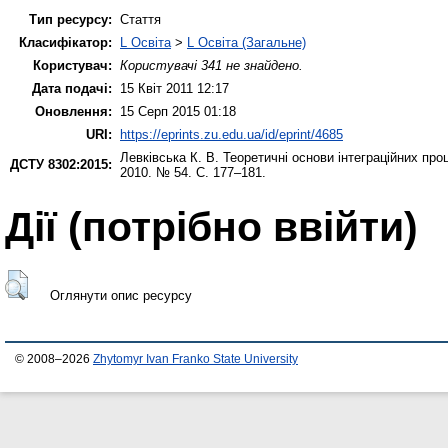
Тип ресурсу:
Стаття
Класифікатор:
L Освіта
>
L Освіта (Загальне)
Користувач:
Користувачі 341 не знайдено.
Дата подачі:
15 Квіт 2011 12:17
Оновлення:
15 Серп 2015 01:18
URI:
https://eprints.zu.edu.ua/id/eprint/4685
Левківська К. В.
Теоретичні основи інтеграційних проц
ДСТУ 8302:2015:
2010. № 54. С. 177–181.
Дії ​​(потрібно ввійти)
Оглянути опис ресурсу
© 2008–2026
Zhytomyr Ivan Franko State University