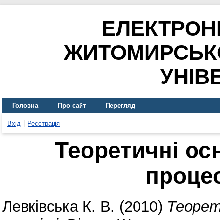
ЕЛЕКТРОН
ЖИТОМИРСЬК
УНІВ
Головна
Про сайт
Перегляд
Вхід
Реєстрація
Теоретичні ос
процес
Левківська К. В.
(2010)
Теорет