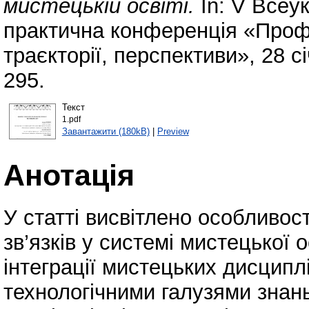
мистецькій освіті.
In: V Всеу
практична конференція «Профе
траєкторії, перспективи», 28 с
295.
Текст
1.pdf
Завантажити (180kB)
|
Preview
Анотація
У статті висвітлено особливос
зв’язків у системі мистецької 
інтеграції мистецьких дисципл
технологічними галузями знан