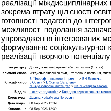
реалізації міждисциплінарних 
зокрема втрату цілісності осві
готовності педагогів до інтегр
можливості подолання зазнач
упровадження інтегрованих ме
формуванню соціокультурної к
реалізації творчого потенціалу
Тип ресурсу:
Доповідь на конференції або симпозіумі (Стаття)
Ключові слова:
міждисциплінарні зв'язки, інтегроване навчання, мист
B Філософія, психологія, релігія
>
BH Естетика
Класифікатор:
L Освіта
>
L Освіта (Загальне)
N Образотворче мистецтво
>
NX Мистецтва взагалі
Відділи:
Інститут педагогіки
>
Кафедра образотворчого мистец
Користувач:
Дарина Рафаїлівна Погосьян
Дата подачі:
08 Бер 2026 12:39
Оновлення:
08 Бер 2026 12:39