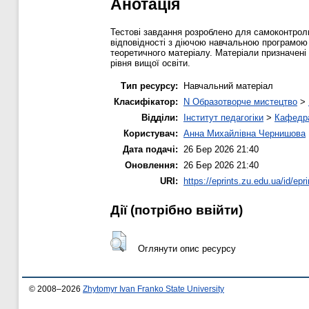
Анотація
Тестові завдання розроблено для самоконтролю
відповідності з діючою навчальною програмою 
теоретичного матеріалу. Матеріали призначені
рівня вищої освіти.
Тип ресурсу:
Навчальний матеріал
Класифікатор:
N Образотворче мистецтво
>
Відділи:
Інститут педагогіки
>
Кафедра
Користувач:
Анна Михайлівна Чернишова
Дата подачі:
26 Бер 2026 21:40
Оновлення:
26 Бер 2026 21:40
URI:
https://eprints.zu.edu.ua/id/epr
Дії ​​(потрібно ввійти)
Оглянути опис ресурсу
© 2008–2026
Zhytomyr Ivan Franko State University