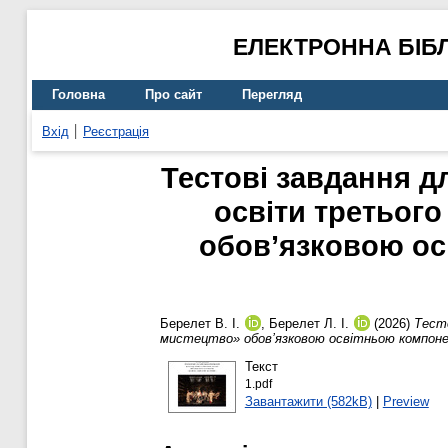
ЕЛЕКТРОННА БІБ
Головна
Про сайт
Перегляд
Вхід
Реєстрація
Тестові завдання 
освіти третього
обов’язковою ос
Берелет В. І.
,
Берелет Л. І.
(2026)
Тесто
мистецтво» обов’язковою освітньою компоне
Текст
1.pdf
Завантажити (582kB)
|
Preview