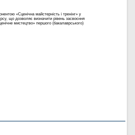
нентою «Сценічна майстерність і тренінг» у
урсу, що дозволяє визначити рівень засвоєння
ценічне мистецтво» першого (бакалаврського)