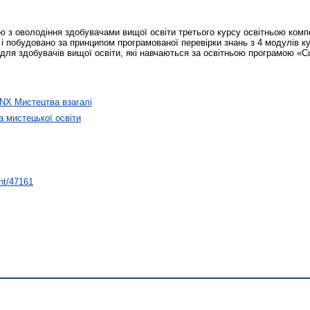
 з оволодіння здобувачами вищої освіти третього курсу освітньою компо
і побудовано за принципом програмованої перевірки знань з 4 модулів к
 для здобувачів вищої освіти, які навчаються за освітньою програмою «С
NX Мистецтва взагалі
 мистецької освіти
int/47161