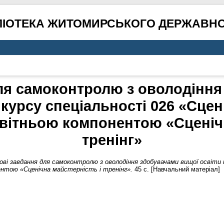
ЛІОТЕКА ЖИТОМИРСЬКОГО ДЕРЖАВНО
для самоконтролю з оволодіння
 курсу спеціальності 026 «Сце
вітньою компонентою «Сценічн
тренінг»
ві завдання для самоконтролю з оволодіння здобувачами вищої освіти 
нтою «Сценічна майстерність і тренінг».
45 с. [Навчальний матеріал]