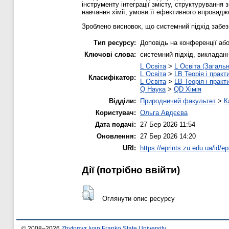
інструменту інтеграції змісту, структуруванн
навчання хімії, умови її ефективного впровадж
Зроблено висновок, що системний підхід забезп
Тип ресурсу:
Доповідь на конференції або
Ключові слова:
системний підхід, викладанн
L Освіта
>
L Освіта (Загальн
L Освіта
>
LB Теорія і практ
Класифікатор:
L Освіта
>
LB Теорія і практ
Q Наука
>
QD Хімія
Відділи:
Природничий факультет
>
К
Користувач:
Ольга Авдєєва
Дата подачі:
27 Бер 2026 11:54
Оновлення:
27 Бер 2026 14:20
URI:
https://eprints.zu.edu.ua/id/ep
Дії ​​(потрібно ввійти)
Оглянути опис ресурсу
© 2008–2026
Zhytomyr Ivan Franko State University