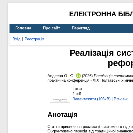
ЕЛЕКТРОННА БІБ
Головна
Про сайт
Перегляд
Вхід
Реєстрація
Реалізація сис
рефор
Авдєєва О. Ю.
(2026)
Реалізація системног
практична конференція «ХІХ Полтавські хімічні
Текст
1.pdf
Завантажити (106kB)
|
Preview
Анотація
Стаття присвячена реалізації системного підхо
Обґрунтовано перехід від традиційної знаннєв