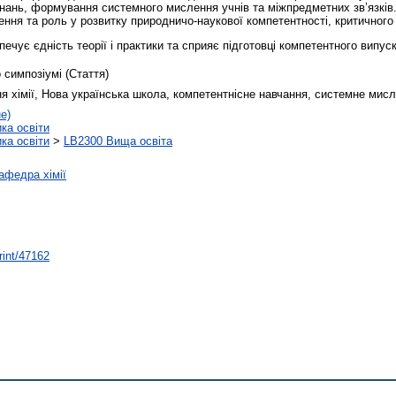
я знань, формування системного мислення учнів та міжпредметних зв’язкі
ення та роль у розвитку природничо-наукової компетентності, критичного
ечує єдність теорії і практики та сприяє підготовці компетентного випус
 симпозіумі (Стаття)
я хімії, Нова українська школа, компетентнісне навчання, системне мисл
е)
ика освіти
ика освіти
>
LB2300 Вища освіта
афедра хімії
rint/47162