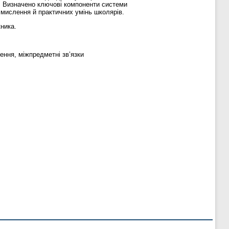
в. Визначено ключові компоненти системи
 мислення й практичних умінь школярів.
кника.
ення, міжпредметні зв’язки