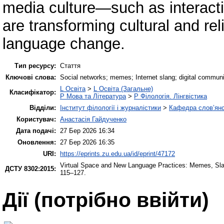
media culture—such as interactiv
are transforming cultural and re
language change.
Тип ресурсу:
Стаття
Ключові слова:
Social networks; memes; Internet slang; digital communica
L Освіта
>
L Освіта (Загальне)
Класифікатор:
P Мова та Література
>
P Філологія. Лінгвістика
Відділи:
Інститут філології і журналістики
>
Кафедра слов’янсь
Користувач:
Анастасія Гайдученко
Дата подачі:
27 Бер 2026 16:34
Оновлення:
27 Бер 2026 16:35
URI:
https://eprints.zu.edu.ua/id/eprint/47172
Virtual Space and New Language Practices: Memes, Slan
ДСТУ 8302:2015:
115–127.
Дії ​​(потрібно ввійти)