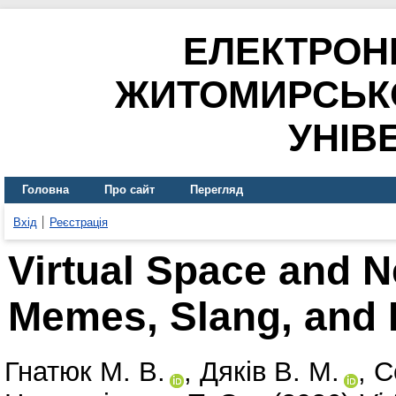
ЕЛЕКТРОН
ЖИТОМИРСЬК
УНІВ
Головна
Про сайт
Перегляд
Вхід
Реєстрація
Virtual Space and 
Memes, Slang, and 
Гнатюк М. В.
,
Дяків В. М.
,
С