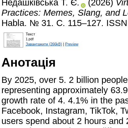
Недашківська Т. Є.
(2026)
Vi
Practices: Memes, Slang, and L
Habla. № 31. С. 115–127. ISSN
Текст
1.pdf
Завантажити (266kB)
|
Preview
Анотація
By 2025, over 5. 2 billion peopl
representing approximately 63.9.
growth rate of 4. 4.1% in the pa
Facebook, Instagram, TikTok, T
users spend about 2 hours and 2