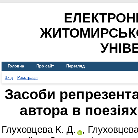
ЕЛЕКТРОН
ЖИТОМИРСЬК
УНІВ
Головна
Про сайт
Перегляд
Вхід
Реєстрація
Засоби репрезента
автора в поезія
Глуховцева К. Д.
,
Глуховцева 