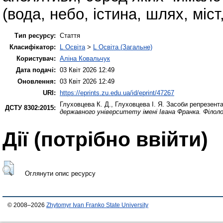
(вода, небо, істина, шлях, міст
Тип ресурсу:
Стаття
Класифікатор:
L Освіта
>
L Освіта (Загальне)
Користувач:
Аліна Ковальчук
Дата подачі:
03 Квіт 2026 12:49
Оновлення:
03 Квіт 2026 12:49
URI:
https://eprints.zu.edu.ua/id/eprint/47267
Глуховцева К. Д.
,
Глуховцева І. Я.
Засоби репрезентац
ДСТУ 8302:2015:
державного університету імені Івана Франка. Філоло
Дії ​​(потрібно ввійти)
Оглянути опис ресурсу
© 2008–2026
Zhytomyr Ivan Franko State University