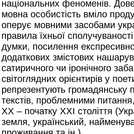
національних феноменів. Дов
мовна особистість вміло проду
оперує мовними засобами укра
правила їхньої сполучуваност
думки, посилення експресивн
додаткових змістових нашарув
сатиричного чи іронічного заб
світоглядних орієнтирів у по
репрезентують громадянську п
текстів, проблемними питання,
ХХ – початку ХХІ століття (Укр
земля, український, найменув
проживання та ін.).