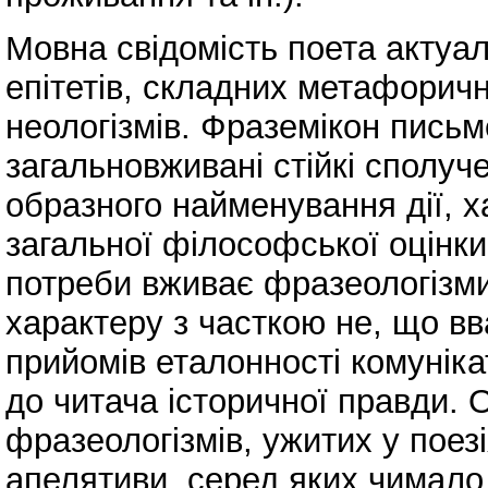
Мовна свідомість поета актуа
епітетів, складних метафорич
неологізмів. Фраземікон пись
загальновживані стійкі сполуче
образного найменування дії, х
загальної філософської оцінк
потреби вживає фразеологізми
характеру з часткою не, що вв
прийомів еталонності комуніка
до читача історичної правди.
фразеологізмів, ужитих у поез
апелятиви, серед яких чимало