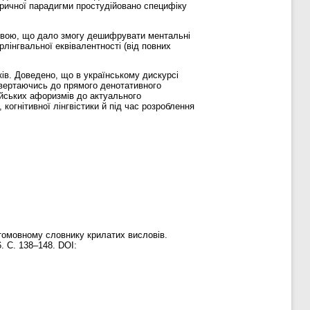
тричної парадигми простудійовано специфіку
ановою, що дало змогу дешифрувати ментальні
лінгвальної еквівалентності (від повних
ків. Доведено, що в українському дискурсі
овертаючись до прямого денотативного
ейських афоризмів до актуального
когнітивної лінгвістики й під час розроблення
атомовному словнику крилатих висловів.
. С. 138–148. DOI: