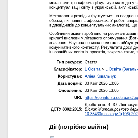
механізмів трансформації культурних кодів у 
концептуалізації світу в українській, англійські
Методологія розвідки ґрунтується на поєднанні
образи, які наявні в афоризмах. У роботі впер
відповідників до концептуальних аналогів), щ
Особливий акцент зроблено на ресемантизації 
крилаті вислови мілітарного спрямування (Во
значення. Наукова новизна полягає в обґрунту
комунікативного контексту. Результати дослідж
інноваційних освітніх проєктів, зокрема таких,
Тип ресурсу:
Стаття
Класифікатор:
L Освіта
>
L Освіта (Загаль
Користувач:
Аліна Ковальчук
Дата подачі:
03 Квіт 2026 13:05
Оновлення:
03 Квіт 2026 13:05
URI:
https://eprints.zu.edu.ua/id/e
Дроботенко В. Ю.
Лінгвокуль
ДСТУ 8302:2015:
Вісник Житомирського держа
10.35433/philology.1(106).20
Дії ​​(потрібно ввійти)