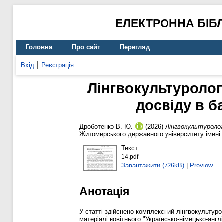
ЕЛЕКТРОННА БІБ
Головна
Про сайт
Перегляд
Вхід
Реєстрація
Лінгвокультуролог
досвіду в 
Дроботенко В. Ю.
(2026)
Лінгвокультуролог
Житомирського державного університету імені 
Текст
14.pdf
Завантажити (726kB)
|
Preview
Анотація
У статті здійснено комплексний лінгвокультуро
матеріалі новітнього "Українсько-німецько-анг