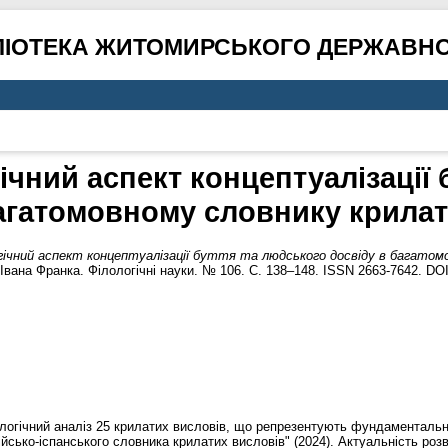
ЛІОТЕКА ЖИТОМИРСЬКОГО ДЕРЖАВНО
ічний аспект концептуалізації 
багатомовному словнику крилат
ічний аспект концептуалізації буття та людського досвіду в багатом
Івана Франка. Філологічні науки. № 106. С. 138–148. ISSN 2663-7642. DO
логічний аналіз 25 крилатих висловів, що репрезентують фундаментальні 
лійсько-іспанського словника крилатих висловів" (2024). Актуальність ро