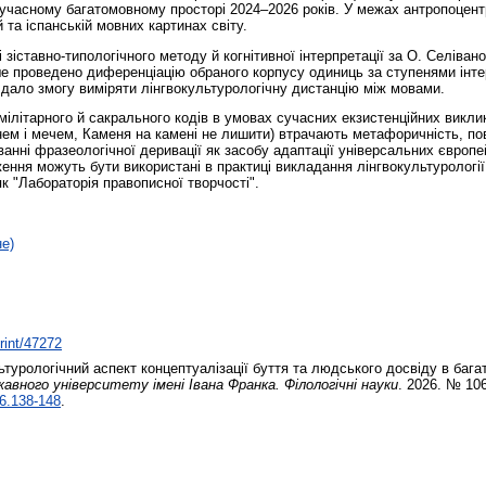
сучасному багатомовному просторі 2024–2026 років. У межах антропоцен
й та іспанській мовних картинах світу.
 зіставно-типологічного методу й когнітивної інтерпретації за О. Селів
ше проведено диференціацію обраного корпусу одиниць за ступенями інтер
о дало змогу виміряти лінгвокультурологічну дистанцію між мовами.
мілітарного й сакрального кодів в умовах сучасних екзистенційних викли
гнем і мечем, Каменя на камені не лишити) втрачають метафоричність, п
ванні фразеологічної деривації як засобу адаптації універсальних європ
ення можуть бути використані в практиці викладання лінгвокультурології, 
 як "Лабораторія правописної творчості".
не)
print/47272
турологічний аспект концептуалізації буття та людського досвіду в баг
вного університету імені Івана Франка. Філологічні науки
. 2026. № 106
26.138-148
.