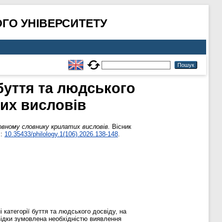
ГО УНІВЕРСИТЕТУ
буття та людського
их висловів
овному словнику крилатих висловів.
Вісник
I:
10.35433/philology.1(106).2026.138-148
.
категорії буття та людського досвіду, на
звідки зумовлена необхідністю виявлення