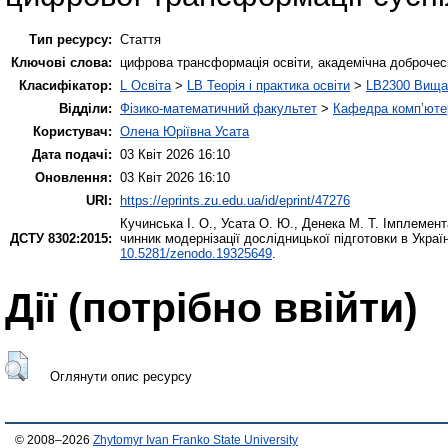
Тип ресурсу:
Стаття
Ключові слова:
цифрова трансформація освіти, академічна доброчесні
Класифікатор:
L Освіта
>
LB Теорія і практика освіти
>
LB2300 Вища 
Відділи:
Фізико-математичний факультет
>
Кафедра комп’ютер
Користувач:
Олена Юріївна Усата
Дата подачі:
03 Квіт 2026 16:10
Оновлення:
03 Квіт 2026 16:10
URI:
https://eprints.zu.edu.ua/id/eprint/47276
Кучинська І. О.
,
Усата О. Ю.
,
Денека М. Т.
Імплемента
ДСТУ 8302:2015:
чинник модернізації дослідницької підготовки в Украї
10.5281/zenodo.19325649
.
Дії ​​(потрібно ввійти)
Оглянути опис ресурсу
© 2008–2026
Zhytomyr Ivan Franko State University