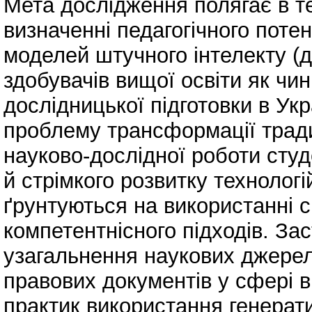
Мета дослідження полягає в т
визначенні педагогічного поте
моделей штучного інтелекту (да
здобувачів вищої освіти як чин
дослідницької підготовки в Укр
проблему трансформації традиц
науково-дослідної роботи студе
й стрімкого розвитку технолог
ґрунтуються на використанні с
компетентнісного підходів. За
узагальнення наукових джерел
правових документів у сфері в
практик використання генерат