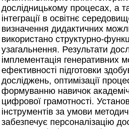
дослідницькому процесах, а т
інтеграції в освітнє середовищ
визначення дидактичних можли
використано структурно-функці
узагальнення. Результати дос
імплементація генеративних 
ефективності підготовки здобу
досліджень, оптимізації проце
формуванню навичок академіч
цифрової грамотності. Устано
інструментів за умови методи
забезпечує персоналізацію до