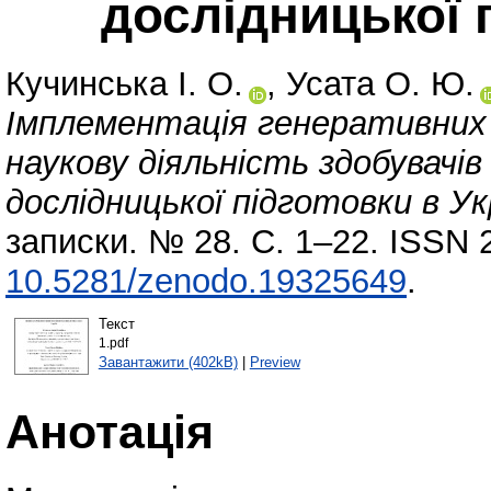
дослідницької п
Кучинська І. О.
,
Усата О. Ю.
Імплементація генеративних
наукову діяльність здобувачів
дослідницької підготовки в Укр
записки. № 28. С. 1–22. ISSN 
10.5281/zenodo.19325649
.
Текст
1.pdf
Завантажити (402kB)
|
Preview
Анотація