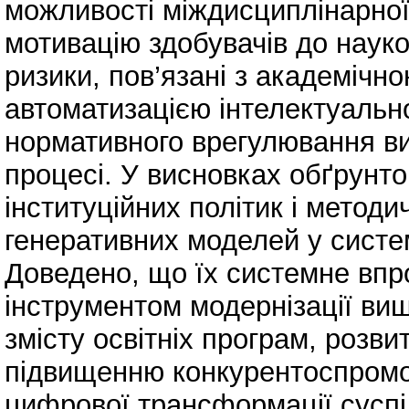
можливості міждисциплінарної 
мотивацію здобувачів до наук
ризики, пов’язані з академічн
автоматизацією інтелектуально
нормативного врегулювання ви
процесі. У висновках обґрунт
інституційних політик і метод
генеративних моделей у систем
Доведено, що їх системне вп
інструментом модернізації ви
змісту освітніх програм, розв
підвищенню конкурентоспромож
цифрової трансформації суспі