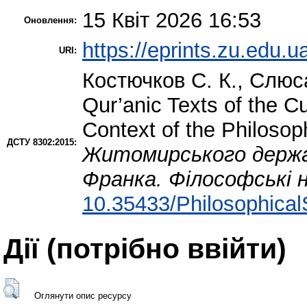
15 Квіт 2026 16:53
Оновлення:
https://eprints.zu.edu.u
URI:
Костючков С. К.
,
Слюса
Qur’anic Texts of the Cu
Context of the Philosop
ДСТУ 8302:2015:
Житомирського держав
Франка. Філософські 
10.35433/Philosophical
Дії ​​(потрібно ввійти)
Оглянути опис ресурсу