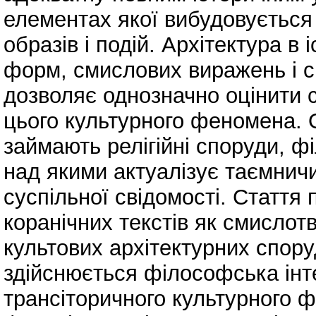
елементах якої вибудовується
образів і подій. Архітектура в 
форм, смислових виражень і с
дозволяє однозначно оцінити 
цього культурного феномена. О
займають релігійні споруди, ф
над якими актуалізує таємничи
суспільної свідомості. Стаття
коранічних текстів як смисло
культових архітектурних спору
здійснюється філософська інте
трансіторичного культурного 