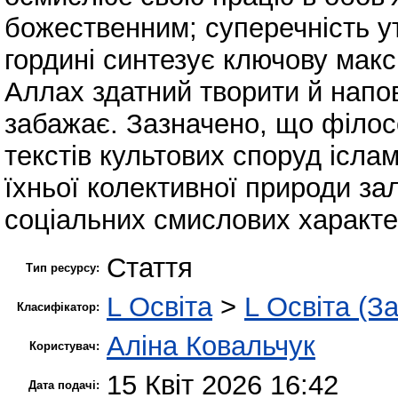
божественним; суперечність у
гордині синтезує ключову мак
Аллах здатний творити й напо
забажає. Зазначено, що філос
текстів культових споруд ісла
їхньої колективної природи зал
соціальних смислових характе
Стаття
Тип ресурсу:
L Освіта
>
L Освіта (З
Класифікатор:
Аліна Ковальчук
Користувач:
15 Квіт 2026 16:42
Дата подачі: