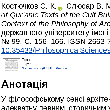
Костючков С. К.
,
Слюсар В. 
of Qur’anic Texts of the Cult Bui
Context of the Philosophy of Arc
державного університету імені
№ 99. С. 156–166. ISSN 2663-
10.35433/PhilosophicalScience
Текст
18.pdf
Завантажити (675kB)
|
Preview
Анотація
У філософському сенсі архітек
адекватну певним історичним 