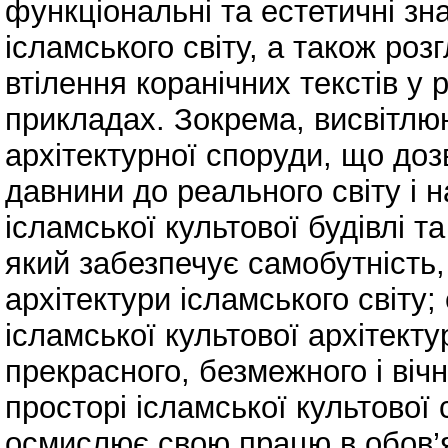
функціональні та естетичні зн
ісламського світу, а також роз
втілення коранічних текстів у 
прикладах. Зокрема, висвітлюю
архітектурної споруди, що доз
давнини до реального світу і н
ісламської культової будівлі т
який забезпечує самобутність, 
архітектури ісламського світу;
ісламської культової архітекту
прекрасного, безмежного і вічн
просторі ісламської культової
осмислює свою працю в обов’я