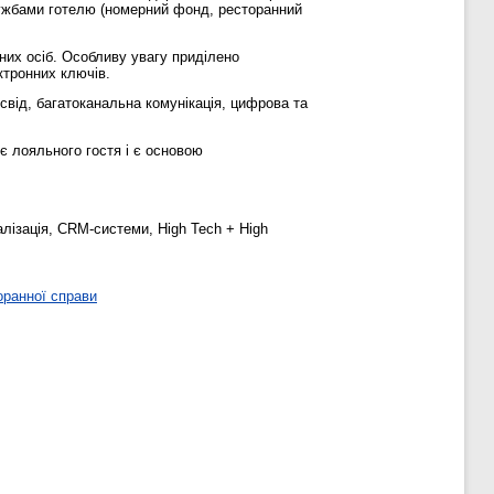
службами готелю (номерний фонд, ресторанний
них осіб. Особливу увагу приділено
ктронних ключів.
свід, багатоканальна комунікація, цифрова та
є лояльного гостя і є основою
лізація, CRM-системи, High Tech + High
оранної справи