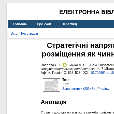
ЕЛЕКТРОННА БІБ
Головна
Про сайт
Перегляд
Вхід
Реєстрація
Стратегічні напр
розміщення як чин
Павлова С. І.
,
Бойко А. С.
(2026)
Стратегіч
конкурентоспроможності готелю.
In: 6 Міжна
Афіни, Греція. С. 525–528. DOI:
10.70286/isu-15
Текст
1.pdf
Завантажити (203kB)
|
Preview
Анотація
У статті досліджується роль служби прийому 