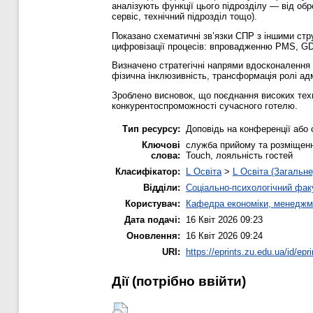
аналізують функції цього підрозділу — від об
сервіс, технічний підрозділ тощо).
Показано схематичні зв’язки СПР з іншими стр
цифровізації процесів: впровадженню PMS, GDS
Визначено стратегічні напрями вдосконалення 
фізична інклюзивність, трансформація ролі адмі
Зроблено висновок, що поєднання високих техн
конкурентоспроможності сучасного готелю.
Тип ресурсу:
Доповідь на конференції або 
Ключові
служба прийому та розміщення
слова:
Touch, лояльність гостей
Класифікатор:
L Освіта
>
L Освіта (Загальне
Відділи:
Соціально-психологічний фак
Користувач:
Кафедра економіки, менеджм
Дата подачі:
16 Квіт 2026 09:23
Оновлення:
16 Квіт 2026 09:24
URI:
https://eprints.zu.edu.ua/id/epr
Дії ​​(потрібно ввійти)