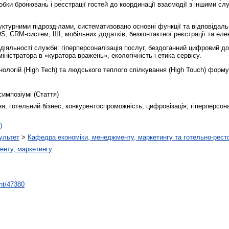
робки бронювань і реєстрації гостей до координації взаємодії з іншими 
уктурними підрозділами, систематизовано основні функції та відповідаль
, CRM-систем, ШІ, мобільних додатків, безконтактної реєстрації та еле
діяльності служби: гіперперсоналізація послуг, бездоганний цифровий до
ністратора в «куратора вражень», екологічність і етика сервісу.
ологій (High Tech) та людського теплого спілкування (High Touch) форму
симпозіумі (Стаття)
, готельний бізнес, конкурентоспроможність, цифровізація, гіперперсона
)
ультет
>
Кафедра економіки, менеджменту, маркетингу та готельно-рест
енту, маркетингу
int/47380