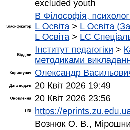
excluded youth
B Філософія, психологі
L Освіта
>
L Освіта (З
Класифікатор:
L Освіта
>
LC Спеціаль
Інститут педагогіки
>
К
Відділи:
методиками викладання
Олександр Васильови
Користувач:
20 Квіт 2026 19:49
Дата подачі:
20 Квіт 2026 23:56
Оновлення:
https://eprints.zu.edu.u
URI:
Вознюк О. В.
,
Мірошни