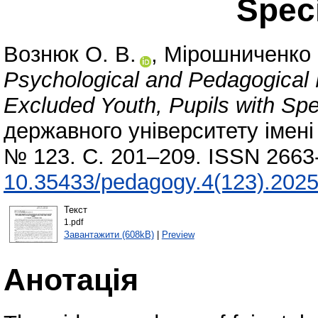
Spec
Вознюк О. В.
,
Мірошниченко 
Psychological and Pedagogical 
Excluded Youth, Pupils with Spe
державного університету імені 
№ 123. С. 201–209. ISSN 2663
10.35433/pedagogy.4(123).2025
Текст
1.pdf
Завантажити (608kB)
|
Preview
Анотація