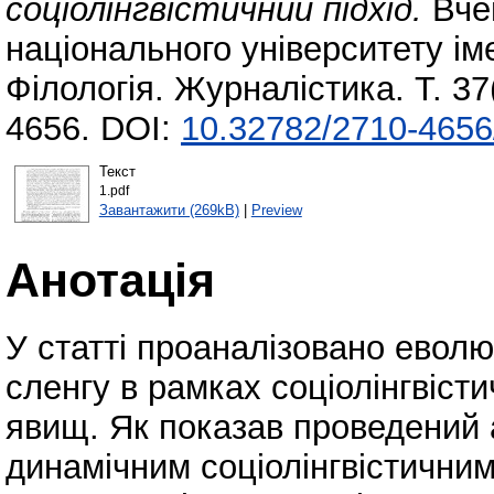
соціолінгвістичний підхід.
Вчен
національного університету іме
Філологія. Журналістика. Т. 37
4656. DOI:
10.32782/2710-4656
Текст
1.pdf
Завантажити (269kB)
|
Preview
Анотація
У статті проаналізовано евол
сленгу в рамках соціолінгвіст
явищ. Як показав проведений 
динамічним соціолінгвістични