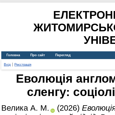
ЕЛЕКТРОН
ЖИТОМИРСЬК
УНІВ
Головна
Про сайт
Перегляд
Вхід
Реєстрація
Еволюція англо
сленгу: соціол
Велика А. М.
(2026)
Еволюція