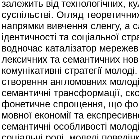
залежить від технологічних, ку
суспільстві. Огляд теоретичн
напрямки вивчення сленгу, а с
ідентичності та соціальної стра
водночас каталізатор мережев
лексичних та семантичних но
комунікативні стратегії молоді
створення англомовних молоді
семантичні трансформації, ско
фонетичне спрощення, що фор
мовної економії та експресивн
семантичні особливості молод
соціальні ролі, моделі поведінк