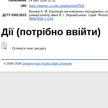
Оновлення:
24 Квіт 2026 12:12
URI:
https://eprints.zu.edu.ua/id/eprint/47552
Велика А. М.
Еволюція англомовного молодіжного слен
ДСТУ 8302:2015:
університету імені В. І. Вернадського. Серія: Філол
4656/2026.1.1/24
.
Дії ​​(потрібно ввійти)
Оглянути опис ресурсу
© 2008–2026
Zhytomyr Ivan Franko State University