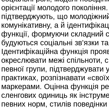
орієнтації молодого покоління
підтверджують, що молодіжний
комунікативну, а й ідентифіка
функції, формуючи складний с
будуються соціальні зв’язки т
Ідентифікаційна функція прояв
окреслювати межі спільноти, с
певної групи, підтверджувати 
практиках, розпізнавати «свої
маркерами. Оцінна функція ре
сленгових одиниць як інструме
певних норм, стилів поведінки