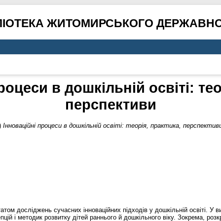
ЛІОТЕКА ЖИТОМИРСЬКОГО ДЕРЖАВНО
роцеси в дошкільній освіті: тео
перспективи
)
Інноваційні процеси в дошкільній освіті: теорія, практика, перспектив
том досліджень сучасних інноваційних підходів у дошкільній освіті. У в
епцій і методик розвитку дітей раннього й дошкільного віку. Зокрема, роз