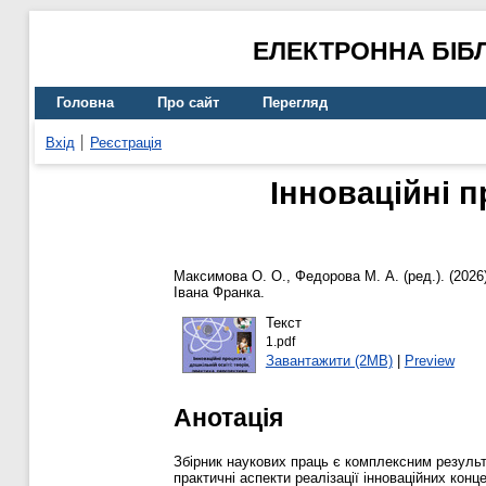
ЕЛЕКТРОННА БІБ
Головна
Про сайт
Перегляд
Вхід
Реєстрація
Інноваційні п
Максимова О. О.
,
Федорова М. А.
(ред.). (2026
Івана Франка.
Текст
1.pdf
Завантажити (2MB)
|
Preview
Анотація
Збірник наукових праць є комплексним результа
практичні аспекти реалізації інноваційних конц