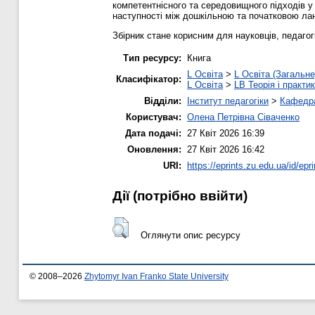
компетентнісного та середовищного підходів у 
наступності між дошкільною та початковою ла
Збірник стане корисним для науковців, педагогі
Тип ресурсу:
Книга
L Освіта
>
L Освіта (Загальне
Класифікатор:
L Освіта
>
LB Теорія і практик
Відділи:
Інститут педагогіки
>
Кафедра
Користувач:
Олена Петрівна Сіваченко
Дата подачі:
27 Квіт 2026 16:39
Оновлення:
27 Квіт 2026 16:42
URI:
https://eprints.zu.edu.ua/id/epr
Дії ​​(потрібно ввійти)
Оглянути опис ресурсу
© 2008–2026
Zhytomyr Ivan Franko State University