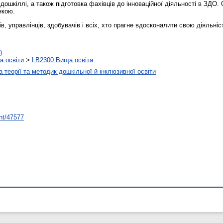
дошкіллі, а також підготовка фахівців до інноваційної діяльності в ЗДО
нкою.
в, управлінців, здобувачів і всіх, хто прагне вдосконалити свою діяльніс
)
а освіти
>
LB2300 Вища освіта
 теорії та методик дошкільної й інклюзивної освіти
int/47577