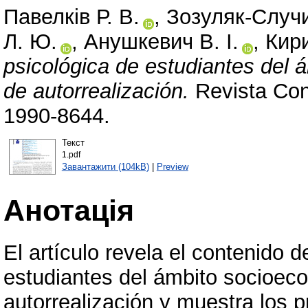
Павелків Р. В.
,
Зозуляк-Случи
Л. Ю.
,
Анушкевич В. І.
,
Кири
psicológica de estudiantes del
de autorrealización.
Revista Con
1990-8644.
Текст
1.pdf
Завантажити (104kB)
|
Preview
Анотація
El artículo revela el contenido d
estudiantes del ámbito socioec
autorrealización y muestra los 