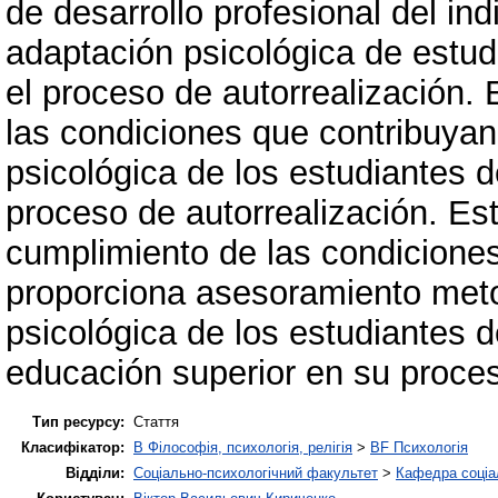
de desarrollo profesional del in
adaptación psicológica de estu
el proceso de autorrealización. 
las condiciones que contribuyan
psicológica de los estudiantes 
proceso de autorrealización. Est
cumplimiento de las condiciones
proporciona asesoramiento meto
psicológica de los estudiantes 
educación superior en su proces
Тип ресурсу:
Стаття
Класифікатор:
B Філософія, психологія, релігія
>
BF Психологія
Відділи:
Соціально-психологічний факультет
>
Кафедра соціал