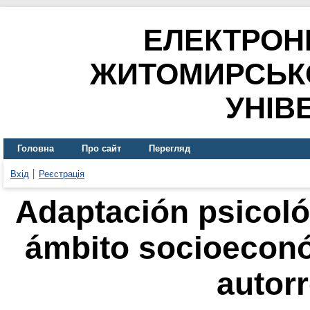
ЕЛЕКТРОН
ЖИТОМИРСЬК
УНІВ
Головна
Про сайт
Перегляд
Вхід
Реєстрація
Adaptación psicoló
ámbito socioeconó
autorr