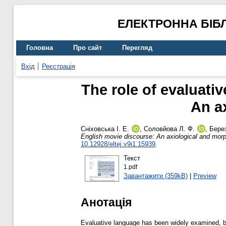
ЕЛЕКТРОННА БІБ
Головна
Про сайт
Перегляд
Вхід
Реєстрація
The role of evaluat
An a
Сніховська І. Е.
,
Соловйова Л. Ф.
,
Бере
English movie discourse: An axiological and morp
10.12928/eltej.v9i1.15939
.
Текст
1.pdf
Завантажити (359kB)
|
Preview
Анотація
Evaluative language has been widely examined, bu