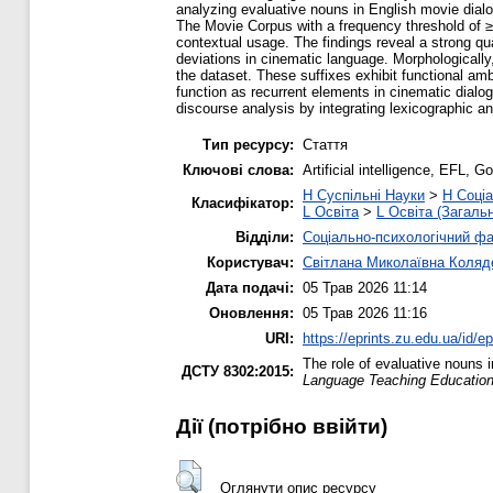
analyzing evaluative nouns in English movie dialo
The Movie Corpus with a frequency threshold of ≥
contextual usage. The findings reveal a strong qu
deviations in cinematic language. Morphologically, 
the dataset. These suffixes exhibit functional a
function as recurrent elements in cinematic dialo
discourse analysis by integrating lexicographic an
Тип ресурсу:
Стаття
Ключові слова:
Artificial intelligence, EFL, 
H Суспільні Науки
>
H Соціа
Класифікатор:
L Освіта
>
L Освіта (Загаль
Відділи:
Соціально-психологічний ф
Користувач:
Світлана Миколаївна Коляд
Дата подачі:
05 Трав 2026 11:14
Оновлення:
05 Трав 2026 11:16
URI:
https://eprints.zu.edu.ua/id/e
The role of evaluative nouns 
ДСТУ 8302:2015:
Language Teaching Education
Дії ​​(потрібно ввійти)
Оглянути опис ресурсу