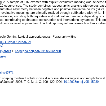
gue. A sample of 176 lexemes with explicit evaluative marking was selected f
10 occurrences. The study combines lexicographic analysis with corpus-based
antitative asymmetry between negative and positive evaluative nouns (84 vs. 8
evaluative meanings are primarily realized through suffixation, with -y/-ie, -lin
mbivalence, encoding both pejorative and meliorative meanings depending on c
gue, contributing to character construction and interactional dynamics. This s
d corpus-based approaches. The findings may inform research in film studies, t
Google Gemini, Lexical appropriateness, Paragraph writing
льні науки (Загальне)
не)
акультет
>
Кафедра соціальних технологій
енко
print/47671
in shaping modern English movie discourse: An axiological and morphological 
al Journal
. 2026. Т. 9, № 1. С. 109–120. DOI:
10.12928/eltej.v9i1.15939
.