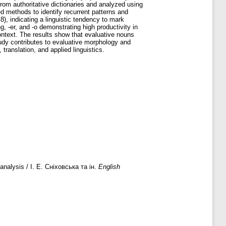
rom authoritative dictionaries and analyzed using
 methods to identify recurrent patterns and
), indicating a linguistic tendency to mark
g, -er, and -o demonstrating high productivity in
ontext. The results show that evaluative nouns
tudy contributes to evaluative morphology and
ranslation, and applied linguistics.
analysis / І. Е. Сніховська та ін.
English