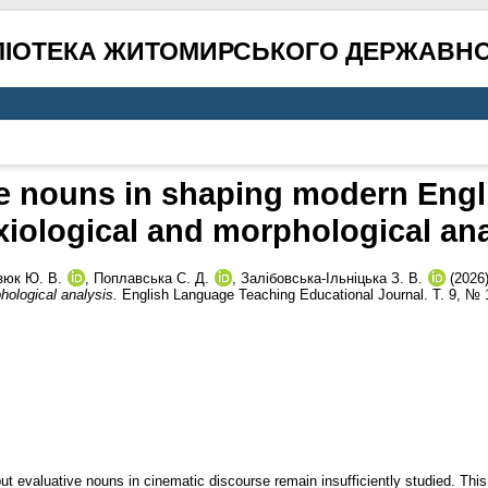
ЛІОТЕКА ЖИТОМИРСЬКОГО ДЕРЖАВНО
ive nouns in shaping modern Engl
xiological and morphological ana
зюк Ю. В.
,
Поплавська С. Д.
,
Залібовська-Ільніцька З. В.
(2026
hological analysis.
English Language Teaching Educational Journal. Т. 9, № 
t evaluative nouns in cinematic discourse remain insufficiently studied. Thi