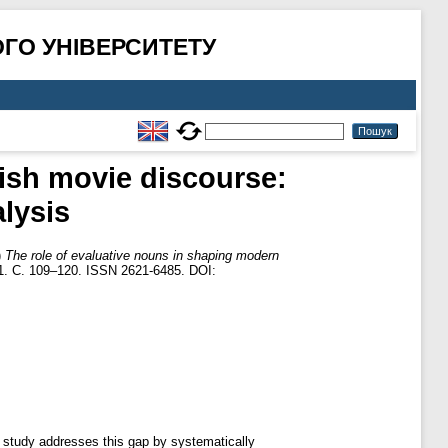
ГО УНІВЕРСИТЕТУ
ish movie discourse:
lysis
)
The role of evaluative nouns in shaping modern
1. С. 109–120. ISSN 2621-6485. DOI:
s study addresses this gap by systematically