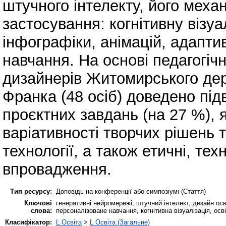
штучного інтелекту, його меха
застосування: когнітивну візу
інфографіки, анімацій, адапти
навчання. На основі педагогіч
дизайнерів Житомирського дер
Франка (48 осіб) доведено пі
проєктних завдань (на 27 %), 
варіативності творчих рішень 
технології, а також етичні, тех
впровадження.
Тип ресурсу:
Доповідь на конференції або симпозіумі (Стаття)
Ключові
генеративні нейромережі, штучний інтелект, дизайн осві
слова:
персоналізоване навчання, когнітивна візуалізація, ос
Класифікатор:
L Освіта
>
L Освіта (Загальне)