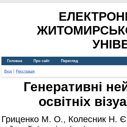
ЕЛЕКТРОН
ЖИТОМИРСЬК
УНІВ
Головна
Про сайт
Перегляд
Вхід
Реєстрація
Генеративні не
освітніх візу
Гриценко М. О.
,
Колесник Н. Є