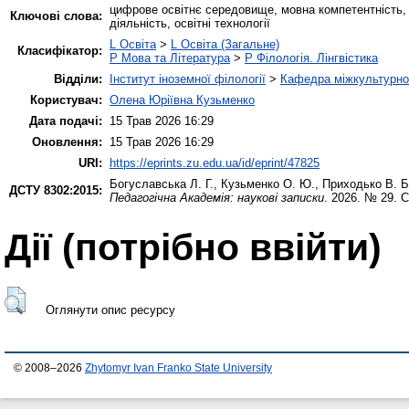
цифрове освітнє середовище, мовна компетентність, 
Ключові слова:
діяльність, освітні технології
L Освіта
>
L Освіта (Загальне)
Класифікатор:
P Мова та Література
>
P Філологія. Лінгвістика
Відділи:
Інститут іноземної філології
>
Кафедра міжкультурної 
Користувач:
Олена Юріївна Кузьменко
Дата подачі:
15 Трав 2026 16:29
Оновлення:
15 Трав 2026 16:29
URI:
https://eprints.zu.edu.ua/id/eprint/47825
Богуславська Л. Г.
,
Кузьменко О. Ю.
,
Приходько В. Б
ДСТУ 8302:2015:
Педагогічна Академія: наукові записки
. 2026. № 29. 
Дії ​​(потрібно ввійти)
Оглянути опис ресурсу
© 2008–2026
Zhytomyr Ivan Franko State University