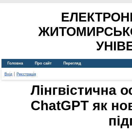
ЕЛЕКТРОН
ЖИТОМИРСЬК
УНІВ
Головна
Про сайт
Перегляд
Вхід
Реєстрація
Лінгвістична о
ChatGPT як но
під