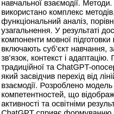
навчальної взаємодії. Методи
використано комплекс методів
функціональний аналіз, порів
узагальнення. У результаті до
компоненти мовної підготовки
включають суб’єкт навчання, з
зв’язок, контекст і адаптацію
традиційної та ChatGPT-опосе
який засвідчив перехід від лін
взаємодії. Розроблено модел
компетентностей, що відображ
активності та освітніми резул
ChatGPT сприяє формуванню б