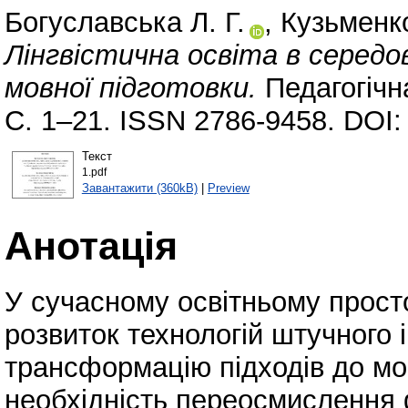
Богуславська Л. Г.
,
Кузьменк
Лінгвістична освіта в серед
мовної підготовки.
Педагогічн
С. 1–21. ISSN 2786-9458. DOI
Текст
1.pdf
Завантажити (360kB)
|
Preview
Анотація
У сучасному освітньому просто
розвиток технологій штучного
трансформацію підходів до мов
необхідність переосмислення ф