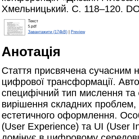
Хмельницький. С. 118–120. DO
Текст
5.pdf
Завантажити (174kB)
|
Preview
Анотація
Стаття присвячена сучасним 
цифрової трансформації. Авто
специфічний тип мислення та 
вирішення складних проблем, 
естетичного оформлення. Особ
(User Experience) та UI (User I
домінує в цифровому середов