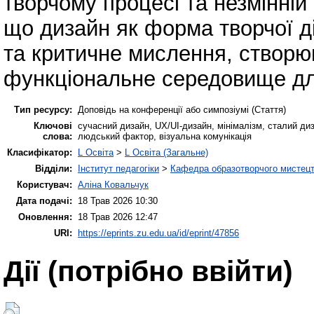
творчому процесі та незмінній
що дизайн як форма творчої д
та критичне мислення, створюю
функціональне середовище дл
Тип ресурсу:
Доповідь на конференції або симпозіумі (Стаття)
Ключові
сучасний дизайн, UX/UI-дизайн, мінімалізм, сталий д
слова:
людський фактор, візуальна комунікація
Класифікатор:
L Освіта
>
L Освіта (Загальне)
Відділи:
Інститут педагогіки
>
Кафедра образотворчого мистецт
Користувач:
Аліна Ковальчук
Дата подачі:
18 Трав 2026 10:30
Оновлення:
18 Трав 2026 12:47
URI:
https://eprints.zu.edu.ua/id/eprint/47856
Дії ​​(потрібно ввійти)