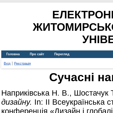
ЕЛЕКТРОН
ЖИТОМИРСЬК
УНІВ
Головна
Про сайт
Перегляд
Вхід
Реєстрація
Сучасні н
Наприківська Н. В.
,
Шостачук Т
дизайну.
In: II Всеукраїнська 
конференція «Дизайн і глобалі