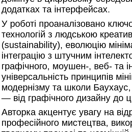
додатках та інтерфейсах.
У роботі проаналізовано ключо
технологій з людською креатив
(sustainability), еволюцію мін
інтеграцію з штучним інтелект
графічного, моушен-, веб- та 
універсальність принципів мін
модернізму та школи Баухаус, 
— від графічного дизайну до 
Авторка акцентує увагу на від
професійного мистецтва, вико