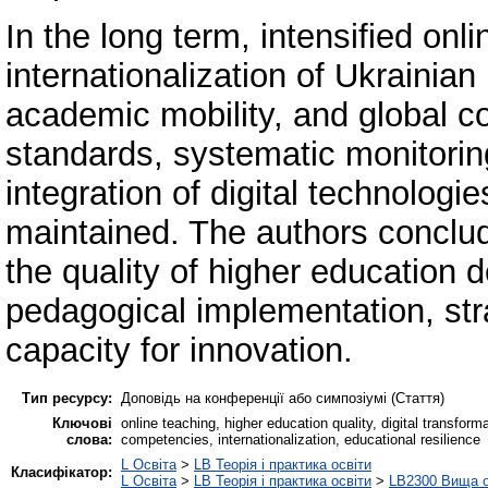
In the long term, intensified onl
internationalization of Ukrainia
academic mobility, and global co
standards, systematic monitorin
integration of digital technologi
maintained. The authors conclud
the quality of higher education d
pedagogical implementation, str
capacity for innovation.
Тип ресурсу:
Доповідь на конференції або симпозіумі (Стаття)
Ключові
online teaching, higher education quality, digital transforma
слова:
competencies, internationalization, educational resilience
L Освіта
>
LB Теорія і практика освіти
Класифікатор:
L Освіта
>
LB Теорія і практика освіти
>
LB2300 Вища о