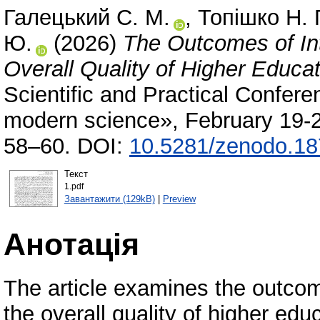
Галецький С. М.
,
Топішко Н. 
Ю.
(2026)
The Outcomes of Int
Overall Quality of Higher Educat
Scientific and Practical Confer
modern science», February 19-2
58–60. DOI:
10.5281/zenodo.1
Текст
1.pdf
Завантажити (129kB)
|
Preview
Анотація
The article examines the outcome
the overall quality of higher edu