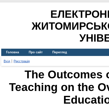
ЕЛЕКТРОН
ЖИТОМИРСЬК
УНІВ
Головна
Про сайт
Перегляд
Вхід
Реєстрація
The Outcomes of
Teaching on the Ov
Educatio