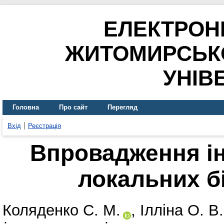
ЕЛЕКТРОН
ЖИТОМИРСЬК
УНІВ
Головна
Про сайт
Перегляд
Вхід
Реєстрація
Впровадження і
локальних б
Коляденко С. М.
,
Ілліна О. В.