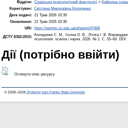
Відділи:
Соціально-психологічний факультет
>
Кафедра соціа
Користувач:
Світлана Миколаївна Коляденко
Дата подачі:
21 Трав 2026 10:30
Оновлення:
21 Трав 2026 10:30
URI:
https://eprints.zu.edu.ua/id/eprint/47906
Коляденко С. М.
,
Ілліна О. В.
,
Літяга І. В.
Впроваджен
ДСТУ 8302:2015:
психологія: освіта і наука
. 2026. № 1. С. 55–60. DOI:
Дії ​​(потрібно ввійти)
Оглянути опис ресурсу
© 2008–2026
Zhytomyr Ivan Franko State University