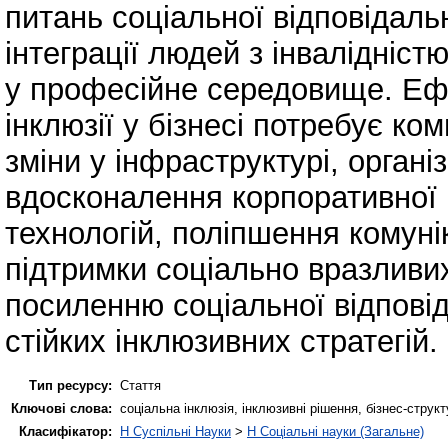
питань соціальної відповідаль
інтеграції людей з інвалідніст
у професійне середовище. Ефе
інклюзії у бізнесі потребує ко
зміни у інфраструктурі, орган
вдосконалення корпоративної
технологій, поліпшення комуні
підтримки соціально вразливи
посиленню соціальної відповід
стійких інклюзивних стратегій.
Тип ресурсу:
Стаття
Ключові слова:
соціальна інклюзія, інклюзивні рішення, бізнес-струк
Класифікатор:
H Суспільні Науки
>
H Соціальні науки (Загальне)