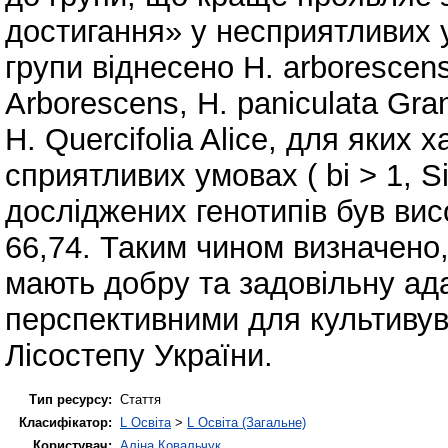
достигання» у несприятливих у
групи віднесено Н. arborescens
Аrborescens, H. paniculata Gran
H. Quercifolia Alice, для яких 
сприятливих умовах ( bі > 1, Sі
досліджених генотипів був вис
66,74. Таким чином визначено,
мають добру та задовільну ада
перспективними для культиву
Лісостепу України.
Тип ресурсу:
Стаття
Класифікатор:
L Освіта
>
L Освіта (Загальне)
Користувач:
Аліна Ковальчук