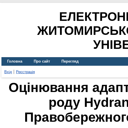
ЕЛЕКТРОН
ЖИТОМИРСЬК
УНІВ
Головна
Про сайт
Перегляд
Вхід
Реєстрація
Оцінювання адапт
роду Hydran
Правобережного