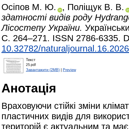
Осіпов М. Ю.
,
Поліщук В. В.
здатності видів роду Hydran
Лісостепу України.
Українськи
С. 264–271. ISSN 2786-6335. D
10.32782/naturaljournal.16.202
Текст
25.pdf
Завантажити (2MB)
|
Preview
Анотація
Враховуючи стійкі зміни кліма
пластичних видів для викорис
територій є актуальним та ма