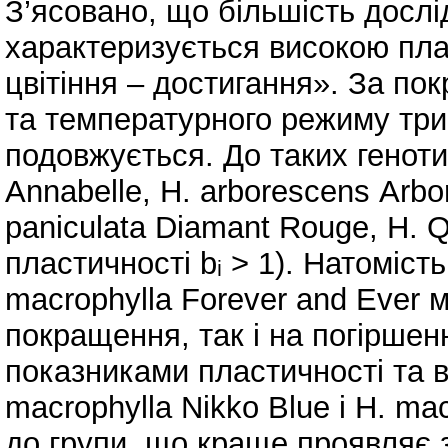
З’ясовано, що більшість дослід
характеризується високою пла
цвітіння – достигання». За п
та температурного режиму три
подовжується. До таких геноти
Annabelle, Н. arborescens Аrbor
paniculata Diamant Rouge, H. Qu
пластичності bᵢ > 1). Натомість
macrophylla Forever and Ever 
покращення, так і на погіршен
показниками пластичності та в
macrophylla Nikko Blue і H. ma
до групи, що краще проявляє з