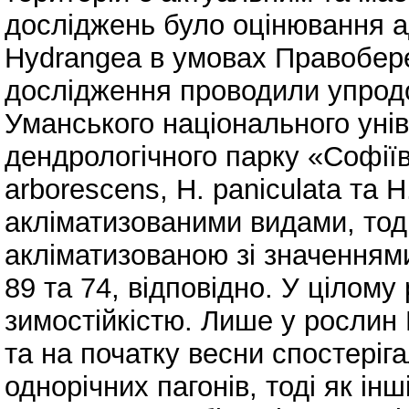
досліджень було оцінювання ад
Hydrangea в умовах Правобере
дослідження проводили упродо
Уманського національного уні
дендрологічного парку «Софії
arborescens, H. paniculata та H
акліматизованими видами, тоді
акліматизованою зі значеннями
89 та 74, відповідно. У цілом
зимостійкістю. Лише у рослин 
та на початку весни спостері
однорічних пагонів, тоді як ін