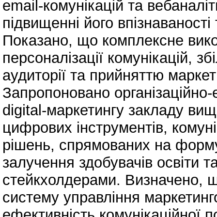
email‑комунікацій та вебаналіт
підвищенні його впізнаваності
Показано, що комплексне вик
персоналізації комунікацій, з
аудиторії та прийняттю маркет
Запропоновано організаційно‑
digital‑маркетингу закладу ви
цифрових інструментів, комуні
рішень, спрямованих на форму
залучення здобувачів освіти та
стейкхолдерами. Визначено, що 
систему управління маркетинг
ефективність комунікаційної п