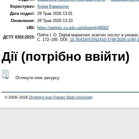
Користувач:
Аліна Ковальчук
Дата подачі:
28 Трав 2026 13:01
Оновлення:
28 Трав 2026 13:10
URI:
https://eprints.zu.edu.ua/id/eprint/48002
Пойта І. О.
Digital-маркетинг освітніх послуг в умова
ДСТУ 8302:2015:
С. 172–185. DOI:
10.35433/ISSN2410-3748-2026-1(38)-
Дії ​​(потрібно ввійти)
Оглянути опис ресурсу
© 2008–2026
Zhytomyr Ivan Franko State University