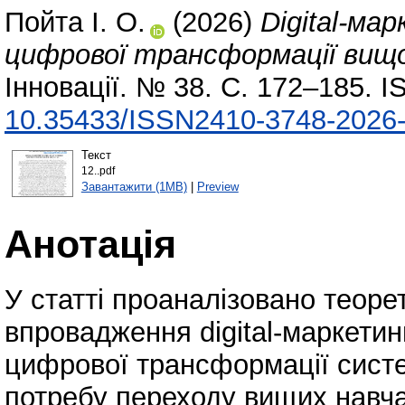
Пойта І. О.
(2026)
Digital-ма
цифрової трансформації вищо
Інновації. № 38. С. 172–185. 
10.35433/ISSN2410-3748-2026-
Текст
12..pdf
Завантажити (1MB)
|
Preview
Анотація
У статті проаналізовано теоре
впровадження digital‑маркетинг
цифрової трансформації систе
потребу переходу вищих навча