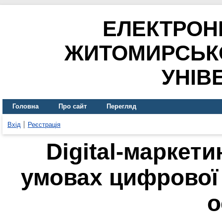
ЕЛЕКТРОН
ЖИТОМИРСЬК
УНІВ
Головна
Про сайт
Перегляд
Вхід
Реєстрація
Digital-маркети
умовах цифрової
о