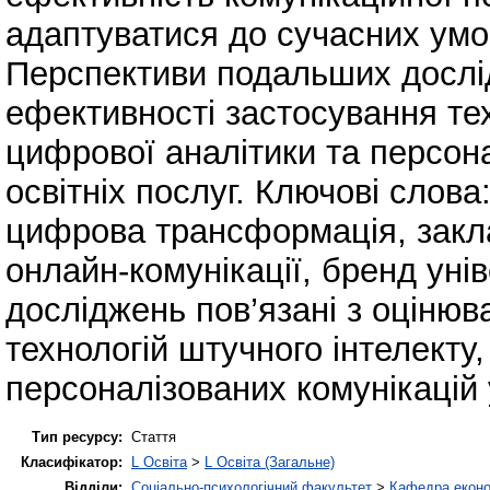
адаптуватися до сучасних умо
Перспективи подальших дослід
ефективності застосування тех
цифрової аналітики та персона
освітніх послуг. Ключові слова: 
цифрова трансформація, заклад
онлайн‑комунікації, бренд ун
досліджень пов’язані з оціню
технологій штучного інтелекту
персоналізованих комунікацій у
Тип ресурсу:
Стаття
Класифікатор:
L Освіта
>
L Освіта (Загальне)
Відділи:
Соціально-психологічний факультет
>
Кафедра еконо