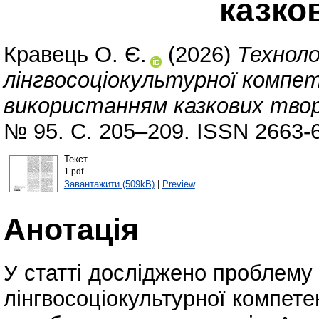
казко
Кравець О. Є.
(2026)
Техноло
лінгвосоціокультурної компе
використанням казкових твор
№ 95. С. 205–209. ISSN 2663-
Текст
1.pdf
Завантажити (509kB)
|
Preview
Анотація
У статті досліджено проблем
лінгвосоціокультурної компете