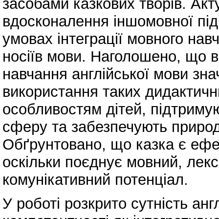
засобами казкових творів. Ак
вдосконалення іншомовної під
умовах інтеграції мовного нав
носіїв мови. Наголошено, що в
навчання англійської мови зн
використання таких дидактични
особливостям дітей, підтриму
сферу та забезпечують природ
Обґрунтовано, що казка є еф
оскільки поєднує мовний, лекс
комунікативний потенціал.
У роботі розкрито сутність анг