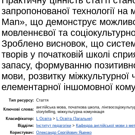
Практичну цінність статті стан
запропонованої технології на 
Man», що демонструє можливост
мовленнєвої та соціокультурно
Зроблено висновок, що систем
творів у початковій школі спр
запасу, формуванню позитивної
мови, розвитку міжкультурної ч
елементарної іншомовної комун
Тип ресурсу:
Стаття
англійська мова, початкова школа, лінгвосоціокультур
Ключові слова:
storytelling, міжкультурна комунікація
Класифікатор:
L Освіта
>
L Освіта (Загальне)
Відділи:
Інститут педагогіки
>
Кафедра англійської мови з мет
Користувач:
Олександр Сергійович Яценко