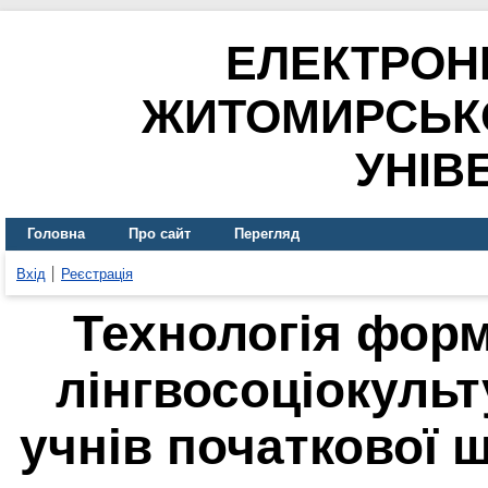
ЕЛЕКТРОН
ЖИТОМИРСЬК
УНІВ
Головна
Про сайт
Перегляд
Вхід
Реєстрація
Технологія фор
лінгвосоціокульт
учнів початкової 