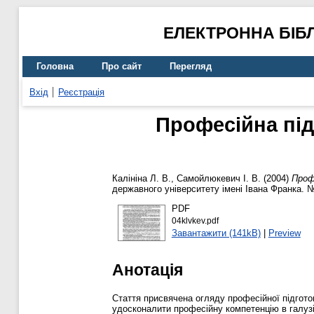
ЕЛЕКТРОННА БІБ
Головна
Про сайт
Перегляд
Вхід
Реєстрація
Професійна під
Калініна Л. В.
,
Самойлюкевич І. В.
(2004)
Проф
державного університету імені Івана Франка. №
PDF
04klvkev.pdf
Завантажити (141kB)
|
Preview
Анотація
Стаття присвячена огляду професійної підгото
удосконалити професійну компетенцію в галузі