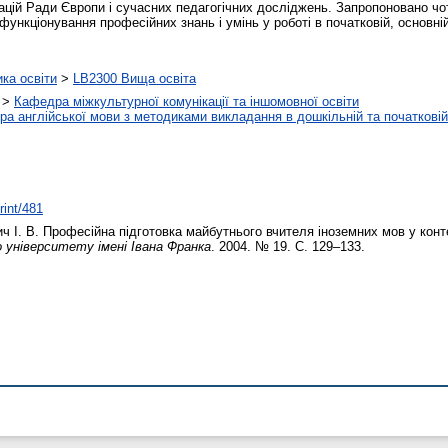
цій Ради Європи і сучасних педагогічних досліджень. Запропоновано чо
функціонування професійних знань і умінь у роботі в початковій, основній
ика освіти
>
LB2300 Вища освіта
>
Кафедра міжкультурної комунікації та іншомовної освіти
а англійської мови з методиками викладання в дошкільній та початковій 
rint/481
 І. В.
Професійна підготовка майбутнього вчителя іноземних мов у конт
університету імені Івана Франка
. 2004. № 19. С. 129–133.