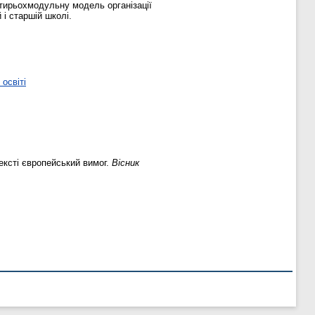
тирьохмодульну модель організації
 і старшій школі.
освіті
ексті європейський вимог.
Вісник