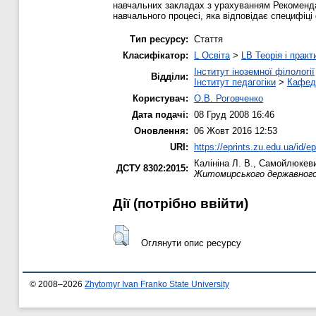
навчальних закладах з урахуванням Рекоменда
навчального процесі, яка відповідає специфіці 
Тип ресурсу:
Стаття
Класифікатор:
L Освіта
>
LB Теорія і практ
Інститут іноземної філології
Відділи:
Інститут педагогіки
>
Кафедр
Користувач:
О.В. Роговченко
Дата подачі:
08 Груд 2008 16:46
Оновлення:
06 Жовт 2016 12:53
URI:
https://eprints.zu.edu.ua/id/ep
Калініна Л. В.
,
Самойлюкевич
ДСТУ 8302:2015:
Житомирського державного 
Дії ​​(потрібно ввійти)
Оглянути опис ресурсу
© 2008–2026
Zhytomyr Ivan Franko State University