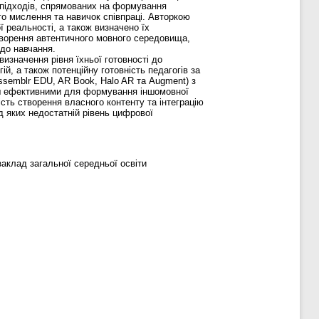
 підходів, спрямованих на формування
го мислення та навичок співпраці. Авторкою
ї реальності, а також визначено їх
творення автентичного мовного середовища,
 до навчання.
изначення рівня їхньої готовності до
й, а також потенційну готовність педагогів за
ssemblr EDU, AR Book, Halo AR та Augment) з
льш ефективними для формування іншомовної
сть створення власного контенту та інтеграцію
д яких недостатній рівень цифрової
заклад загальної середньої освіти