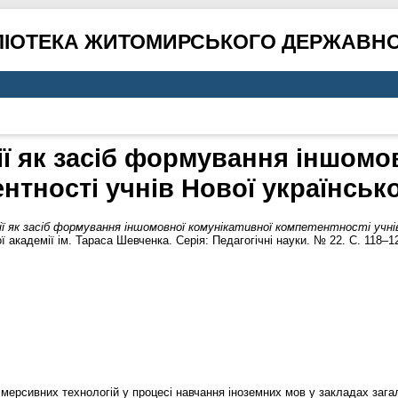
ЛІОТЕКА ЖИТОМИРСЬКОГО ДЕРЖАВНО
ії як засіб формування іншомо
нтності учнів Нової українськ
ії як засіб формування іншомовної комунікативної компетентності учнів
ї академії ім. Тараса Шевченка. Серія: Педагогічні науки. № 22. С. 118–
мерсивних технологій у процесі навчання іноземних мов у закладах загал