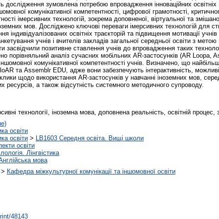
сть дослідження зумовлена потребою впровадження інноваційних освітніх
шомовної комунікативної компетентності, цифрової грамотності, критично
ності імерсивних технологій, зокрема доповненої, віртуальної та змішано
ноземних мов. Досліджено ключові переваги імерсивних технологій для с
я індивідуалізованих освітніх траєкторій та підвищення мотивації учнів
етування учнів і вчителів закладів загальної середньої освіти з метою в
и засвідчили позитивне ставлення учнів до впровадження таких технологі
но порівняльний аналіз сучасних мобільних AR-застосунків (AR Loopa, A
 іншомовної комунікативної компетентності учнів. Визначено, що найбі
aloAR та Assemblr EDU, адже вони забезпечують інтерактивність, можливі
клики щодо використання AR-застосунків у навчанні іноземних мов, сере
их ресурсів, а також відсутність системного методичного супроводу.
сивні технології, іноземна мова, доповнена реальність, освітній процес, 
не)
ика освіти
ика освіти
>
LB1603 Середня освіта. Вищі школи
пекти освіти
лологія. Лінгвістика
Англійська мова
>
Кафедра міжкультурної комунікації та іншомовної освіти
print/48143