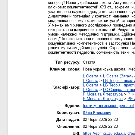
концепції Нової української школи. Актуальні
ключових компетентностей XXI ст., зокрема ін
узагальнено наукові підходи до визначення сут
дидактичний потенціал у контексті навчання і
моделювання комунікативних ситуацій, створенн
У межах емпіричного дослідження проведено анк
використання імерсивних технологій. Результат
умови належної методичної підтримки. Здійсне
позиції їх використання в процесі формування
комунікативної компетентності є застосунки H
різних мультимедійних ресурсів. Окреслено ви
компетентності педагогів, обмеженість технічн
Тип ресурсу:
Стаття
Ключові слова:
Нова українська школа, імер
L Освіта
>
L Освіта (Загаль
L Освіта
>
LB Теорія і практ
L Освіта
>
LB Теорія і практ
Класифікатор:
L Освіта
>
LC Спеціальні ас
P Мова та Література
>
P Фі
P Мова та Література
>
PE 
Відділи:
Інститут іноземної філології
Користувач:
Юлія Климович
Дата подачі:
02 Черв 2026 22:20
Оновлення:
02 Черв 2026 22:20
URI:
https://eprints.zu.edu.ua/id/e