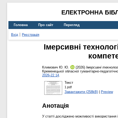
ЕЛЕКТРОННА БІБ
Головна
Про сайт
Перегляд
Вхід
Реєстрація
Імерсивні технолог
компете
Климович Ю. Ю.
(2026)
Імерсивні технолог
Кременецької обласної гуманітарно-педагогічно
2026-22.14
.
Текст
1.pdf
Завантажити (258kB)
|
Preview
Анотація
У статті досліджено можливості використання і