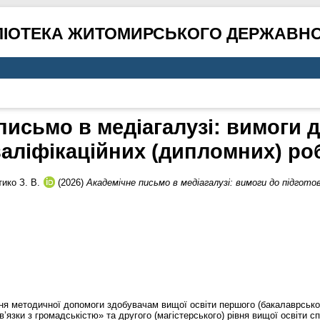
ЛІОТЕКА ЖИТОМИРСЬКОГО ДЕРЖАВНО
письмо в медіагалузі: вимоги д
аліфікаційних (дипломних) ро
ико З. В.
(2026)
Академічне письмо в медіагалузі: вимоги до підготов
ня методичної допомоги здобувачам вищої освіти першого (бакалаврськог
в’язки з громадськістю» та другого (магістерського) рівня вищої освіти с