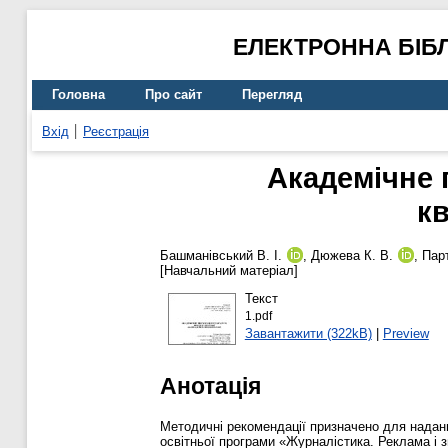
ЕЛЕКТРОННА БІБ
Головна
Про сайт
Перегляд
Вхід
Реєстрація
Академічне 
кв
Башманівський В. І.
,
Дюжева К. В.
,
Парт
[Навчальний матеріал]
Текст
1.pdf
Завантажити (322kB)
|
Preview
Анотація
Методичні рекомендації призначено для надан
освітньої програми «Журналістика. Реклама і з