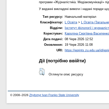
програми «Журналістика. Медіакомунікації» під
У виданні викладені вимоги і надані поради що
Тип ресурсу:
Навчальний матеріал
Класифікатор:
L Освіта
>
L Освіта (Загальне
Відділи:
Інститут філології і журналіс
Користувач:
Кароліна Сергіївна Василенк
Дата подачі:
08 Черв 2026 12:52
Оновлення:
19 Черв 2026 11:08
URI:
https://eprints.zu.edu.ua/id/epr
Дії ​​(потрібно ввійти)
Оглянути опис ресурсу
© 2008–2026
Zhytomyr Ivan Franko State University