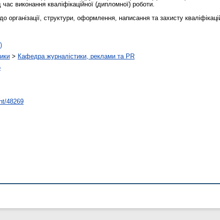
 час виконання кваліфікаційної (дипломної) роботи.
до організації, структури, оформлення, написання та захисту кваліфікаці
)
тики
>
Кафедра журналістики, реклами та PR
о
int/48269