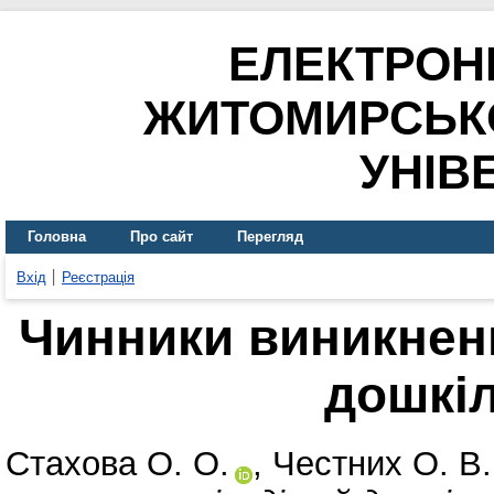
ЕЛЕКТРОН
ЖИТОМИРСЬК
УНІВ
Головна
Про сайт
Перегляд
Вхід
Реєстрація
Чинники виникненн
дошкіл
Стахова О. О.
,
Честних О. В.