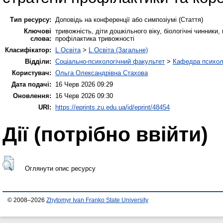
Тип ресурсу:
Доповідь на конференції або симпозіумі (Стаття)
Ключові
тривожність, діти дошкільного віку, біологічні чинники
слова:
профілактика тривожності
Класифікатор:
L Освіта
>
L Освіта (Загальне)
Відділи:
Соціально-психологічний факультет
>
Кафедра психолог
Користувач:
Ольга Олександрівна Стахова
Дата подачі:
16 Черв 2026 09:29
Оновлення:
16 Черв 2026 09:30
URI:
https://eprints.zu.edu.ua/id/eprint/48454
Дії ​​(потрібно ввійти)
Оглянути опис ресурсу
© 2008–2026
Zhytomyr Ivan Franko State University