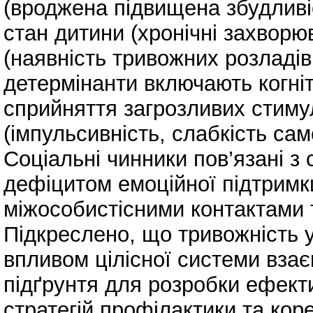
(вроджена підвищена збудливі
стан дитини (хронічні захворю
(наявність тривожних розладів 
детермінанти включають когні
сприйняття загрозливих стимул
(імпульсивність, слабкість сам
Соціальні чинники пов’язані з
дефіцитом емоційної підтримки,
міжособистісними контактами
Підкреслено, що тривожність 
впливом цілісної системи вза
підґрунтя для розробки ефект
стратегій профілактики та коре