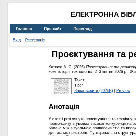
ЕЛЕКТРОННА БІБ
Головна
Про сайт
Перегляд
Вхід
Реєстрація
Проєктування та р
Катюха А. С.
(2026)
Проєктування та реалізаці
комп’ютерні технології», 2–3 квітня 2026 р., Ж
Текст
1.pdf
Завантажити (202kB)
|
Preview
Анотація
У статті розглянуто проєктування та технічну
промо-сайту в умовах високої конкуренції на ри
баланс між візуальною привабливістю та висок
для різних пристроїв. Функціональна структура