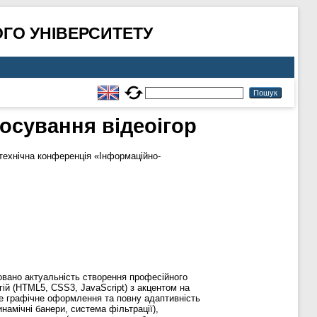
ГО УНІВЕРСИТЕТУ
осування відеоігор
технічна конференція «Інформаційно-
товано актуальність створення професійного
гій (HTML5, CSS3, JavaScript) з акцентом на
не графічне оформлення та повну адаптивність
намічні банери, система фільтрації),