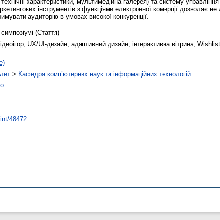
 технічні характеристики, мультимедійна галерея) та систему управлінн
аркетингових інструментів з функціями електронної комерції дозволяє не
имувати аудиторію в умовах високої конкуренції.
 симпозіумі (Стаття)
ідеоігор, UX/UI-дизайн, адаптивний дизайн, інтерактивна вітрина, Wishli
е)
ьтет
>
Кафедра комп’ютерних наук та інформаційних технологій
ко
rint/48472