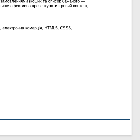
я замовленнями (кошик та список бажаного —
 лише ефективно презентувати ігровий контент,
st, електронна комерція, HTML5, CSS3,