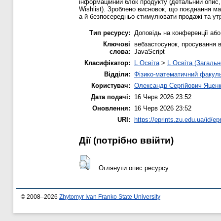
інформаційний блок продукту (детальний опис,
Wishlist). Зроблено висновок, що поєднання м
а й безпосередньо стимулювати продажі та утр
Тип ресурсу:
Доповідь на конференції або
Ключові
вебзастосунок, просування в
слова:
JavaScript
Класифікатор:
L Освіта
>
L Освіта (Загальн
Відділи:
Фізико-математичний факул
Користувач:
Олександр Сергійович Яцен
Дата подачі:
16 Черв 2026 23:52
Оновлення:
16 Черв 2026 23:52
URI:
https://eprints.zu.edu.ua/id/ep
Дії ​​(потрібно ввійти)
Оглянути опис ресурсу
© 2008–2026
Zhytomyr Ivan Franko State University