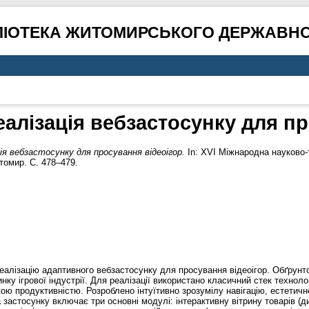
ЛІОТЕКА ЖИТОМИРСЬКОГО ДЕРЖАВНО
еалізація вебзастосунку для пр
я вебзастосунку для просування відеоігор.
In: XVI Міжнародна науково-
итомир. С. 478–479.
 реалізацію адаптивного вебзастосунку для просування відеоігор. Обґрун
нку ігрової індустрії. Для реалізації використано класичний стек техноло
ою продуктивністю. Розроблено інтуїтивно зрозумілу навігацію, естетич
 застосунку включає три основні модулі: інтерактивну вітрину товарів (ди