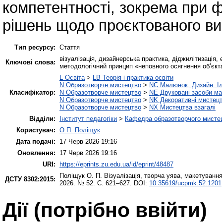
компетентності, зокрема при ф
рішень щодо проєктованого ви
Тип ресурсу:
Стаття
візуалізація, дизайнерська практика, діджилітизація,
Ключові слова:
методологічний принцип «неповного осягнення об’єкт
L Освіта
>
LB Теорія і практика освіти
N Образотворче мистецтво
>
NC Малюнок. Дизайн. І
Класифікатор:
N Образотворче мистецтво
>
NE Друковані засоби ма
N Образотворче мистецтво
>
NK Декоративні мистецт
N Образотворче мистецтво
>
NX Мистецтва взагалі
Відділи:
Інститут педагогіки
>
Кафедра образотворчого мистец
Користувач:
О.П. Поліщук
Дата подачі:
17 Черв 2026 19:16
Оновлення:
17 Черв 2026 19:16
URI:
https://eprints.zu.edu.ua/id/eprint/48487
Поліщук О. П.
Візуалізація, творча уява, макетування
ДСТУ 8302:2015:
2026. № 52. С. 621–627. DOI:
10.35619/ucpmk.52.1201
Дії ​​(потрібно ввійти)