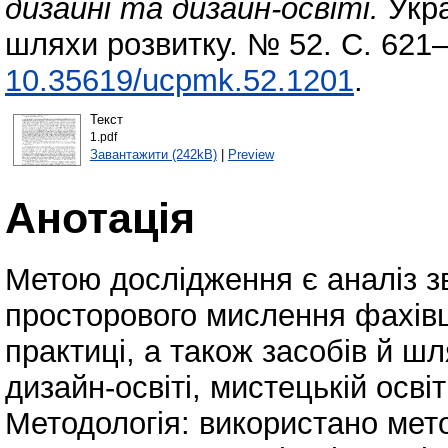
дизайні та дизайн-освіті.
Укра
шляхи розвитку. № 52. С. 621–
10.35619/ucpmk.52.1201
.
Текст
1.pdf
Завантажити (242kB)
|
Preview
Анотація
Метою дослідження є аналіз зв’
просторового мислення фахівц
практиці, а також засобів й ш
дизайн-освіті, мистецькій освіт
Методологія: використано мето