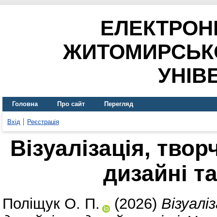
ЕЛЕКТРОН
ЖИТОМИРСЬК
УНІВ
Головна
Про сайт
Перегляд
Вхід
Реєстрація
Візуалізація, твор
дизайні та
Поліщук О. П.
(2026)
Візуалі