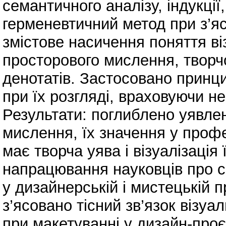
семантичного аналізу, індукції,
герменевтичний метод при з’яс
змістове насичення поняття віз
просторового мислення, творчо
денотатів. Застосовано принц
при їх розгляді, враховуючи не
Результати: поглиблено уявлен
мислення, їх значення у профе
має творча уява і візуалізація 
напрацювання науковців про с
у дизайнерській і мистецькій 
з’ясовано тісний зв’язок візуа
при макетуванні у дизайн-проє