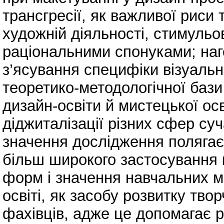
трансгресії, як важливої риси 
художній діяльності, стимульо
раціональними спонуками; на
з’ясування специфіки візуаль
теоретико-методологічної бази 
дизайн-освіти й мистецької ос
діджиталізації різних сфер су
значення дослідження полягає
більш широкого застосування
форм і значення навчальних ма
освіті, як засобу розвитку тво
фахівців, адже це допомагає р